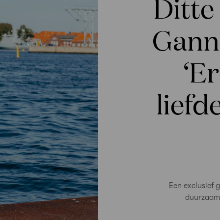
Ditte
Ganni
‘Er
liefd
Een exclusief
duurzaamh