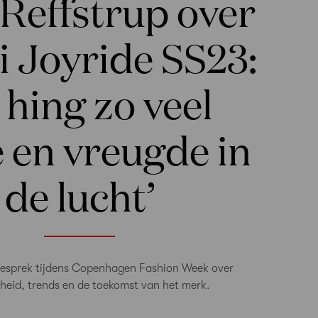
 Reffstrup over
 Joyride SS23:
 hing zo veel
e en vreugde in
de lucht’
 gesprek tijdens Copenhagen Fashion Week over
eid, trends en de toekomst van het merk.