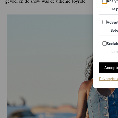
gevoel en de show was de ultieme Joyride.”
Analyt
Help
Adverten
Advert
Bete
Sociale m
Social
Late
Accepte
Privacybel