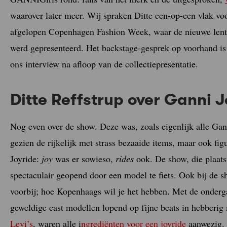
waarover later meer. Wij spraken Ditte een-op-een vlak vo
afgelopen Copenhagen Fashion Week, waar de nieuwe lent
werd gepresenteerd. Het backstage-gesprek op voorhand is
ons interview na afloop van de collectiepresentatie.
Ditte Reffstrup over Ganni 
Nog even over de show. Deze was, zoals eigenlijk alle Gann
gezien de rijkelijk met strass bezaaide items, maar ook figu
Joyride:
joy
was er sowieso,
rides
ook. De show, die plaat
spectaculair geopend door een model te fiets. Ook bij de 
voorbij; hoe Kopenhaags wil je het hebben. Met de onderg
geweldige cast modellen lopend op fijne beats in hebber
Levi’s
, waren alle i
ngrediënten voor een joyride
aanwezig. 