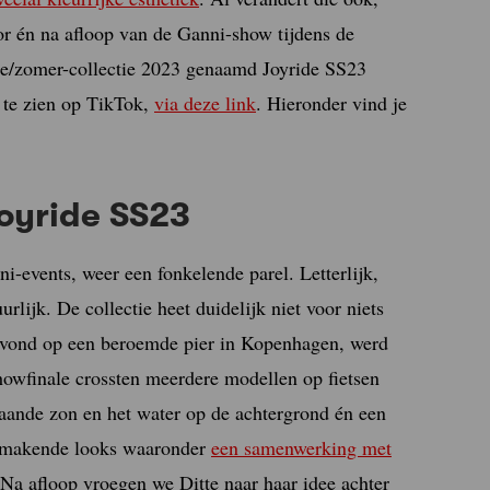
or én na afloop van de Ganni-show tijdens de
e/zomer-collectie 2023 genaamd Joyride SS23
 te zien op TikTok,
via deze link
. Hieronder vind je
Joyride SS23
i-events, weer een fonkelende parel. Letterlijk,
urlijk. De collectie heet duidelijk niet voor niets
svond op een beroemde pier in Kopenhagen, werd
showfinale crossten meerdere modellen op fietsen
aande zon en het water op de achtergrond én een
ig makende looks waaronder
een samenwerking met
Na afloop vroegen we Ditte naar haar idee achter