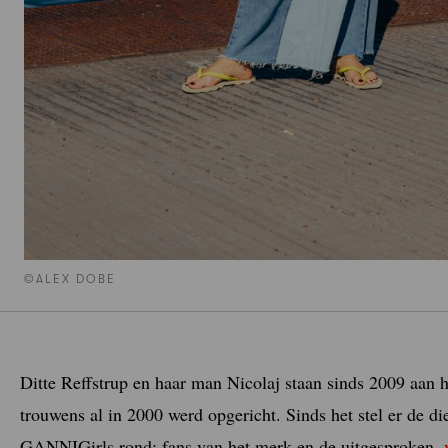
©ALEX DOBE
Ditte Reffstrup en haar man Nicolaj staan sinds 2009 aan
trouwens al in 2000 werd opgericht. Sinds het stel er de 
GANNIGirls rond: fans van het merk en de uitgesproken,