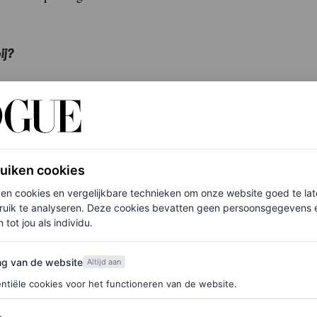
ij?
reen heeft vol energie en aandacht hard gewerkt
liefde en
joy
in de lucht. Van de modellen tot het
ruiken cookies
ken cookies en vergelijkbare technieken om onze website goed te la
 waar onze harten zijn. We wilden de speciale
ruik te analyseren. Deze cookies bevatten geen persoonsgegevens en
 tot jou als individu.
 iedereen de hele tijd buiten is in een soort
ijn ochtendfietstocht naar mijn werk, wanneer de
van de website
ng van de website
Altijd aan
lsof ik door de lucht vlieg. Die 15 minuten zijn
ntiële cookies voor het functioneren van de website.
romen gewoon. De collectie gaat echt over dat