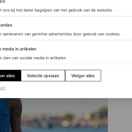
ics
t ons bij het beter begrijpen van het gebruik van de website.
ties
enties
r aanleveren van gerichte advertenties door gebruik van cookies.
edia in artikelen
e media in artikelen
n zien van sociale media in artikelen.
er alles
Selectie opslaan
Weiger alles
(opent in een nieuw tabblad)
eid