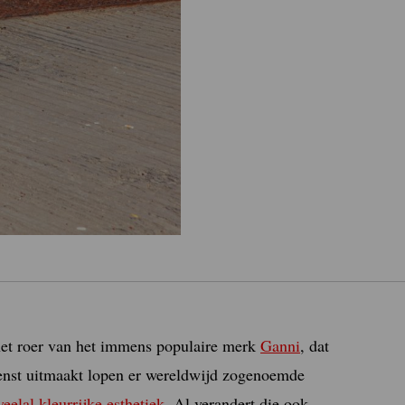
 het roer van het immens populaire merk
Ganni
, dat
dienst uitmaakt lopen er wereldwijd zogenoemde
veelal kleurrijke esthetiek
. Al verandert die ook,