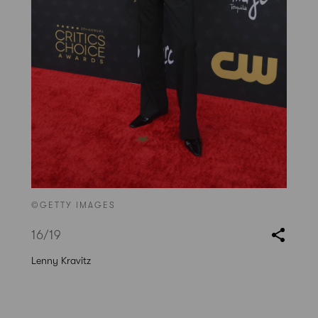
©GETTY IMAGES
16
/19
Lenny Kravitz