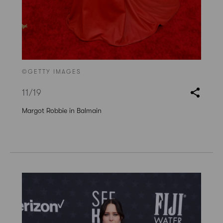
©GETTY IMAGES
11
/19
Margot Robbie in Balmain