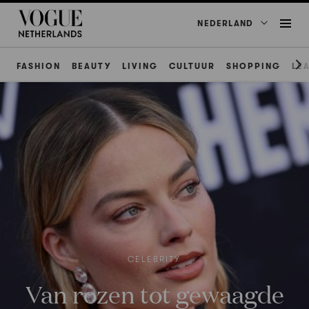
NEDERLAND
FASHION
BEAUTY
LIVING
CULTUUR
SHOPPING
LE
CELEBRITY
Van rozen tot gewaagde