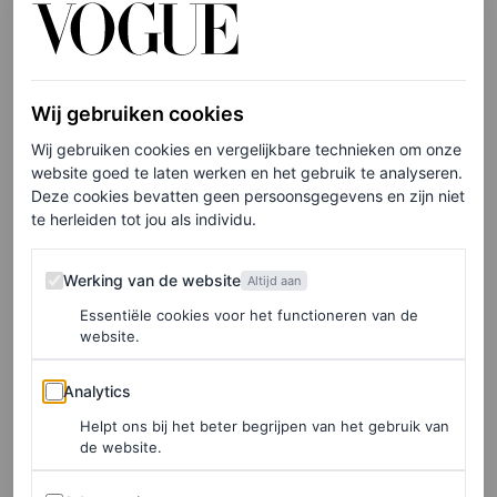
proef – vanaf eind mei
cryptocurrency
als
betalingsmiddel. Het gaat om 10 cryptovaluta,
waaronder Bitcoin, Ethereum en Dogecoin naast vijf
stablecoins
die gekoppeld zijn aan de Amerikaanse
Wij gebruiken cookies
dollar, zei het merk woensdag. Gucci-winkels in Miami,
Wij gebruiken cookies en vergelijkbare technieken om onze
website goed te laten werken en het gebruik te analyseren.
Los Angeles,
New York
, Atlanta en Las Vegas doen mee
Deze cookies bevatten geen persoonsgegevens en zijn niet
met de proef. Wanneer Nederlandse Gucci-winkels de
te herleiden tot jou als individu.
stap nemen is nog niet bekend.
Werking van de website
Werking van de website
Altijd aan
Mode digitaliseert
Essentiële cookies voor het functioneren van de
website.
Het is niet de eerste keer dat een modemerk
Analytics
Analytics
digitaliseert
– ook niet voor Gucci.
Vault Gucci
, de
Helpt ons bij het beter begrijpen van het gebruik van
de website.
digitale winkel die ‘Gucci’s aanwezigheid in de
metaverse’ vertegenwoordigt, accepteert sinds maart ook
Advertenties