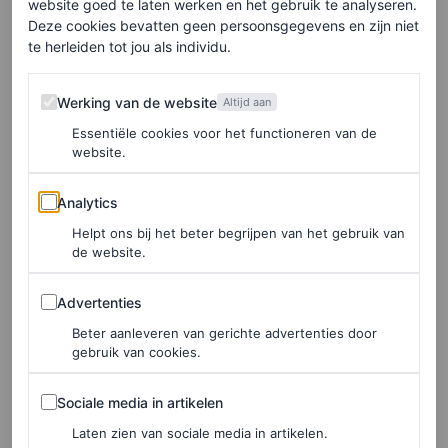
Dit bericht op Instagram bekijken
website goed te laten werken en het gebruik te analyseren.
Deze cookies bevatten geen persoonsgegevens en zijn niet
te herleiden tot jou als individu.
Werking van de website
Werking van de website
Altijd aan
Essentiële cookies voor het functioneren van de
website.
Analytics
Analytics
Helpt ons bij het beter begrijpen van het gebruik van
de website.
Een bericht gedeeld door DUA LIPA (@dualipa)
Advertenties
Advertenties
Beter aanleveren van gerichte advertenties door
gebruik van cookies.
Barbie-première
Sociale media in artikelen
Sociale media in artikelen
Lipa (die de rol van zeemeermin-Barbie speelt in de
Laten zien van sociale media in artikelen.