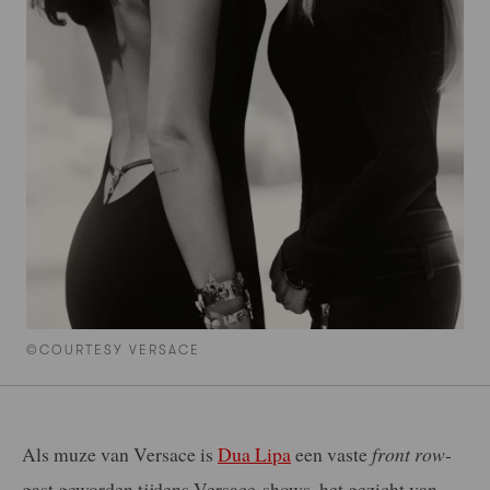
©COURTESY VERSACE
Als muze van Versace is
Dua Lipa
een vaste
front row
-
gast geworden tijdens Versace-shows, het gezicht van