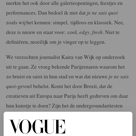
merkte het ook door alle galerieopeningen, feestjes en
performances. Dan bedoel ik niet dat
je ne sais quoi
zoals wij het kennen: simpel,
tijdloos en klassiek. Nee,
deze is nieuw en staat voor:
cool
, edgy, fresh
. Niet te
definiëren, moeilijk om je vinger op te leggen.
We verzochten journalist Kaira van Wijk op onderzoek
uit te gaan. Ze vroeg bekende Parijzenaren waarom het
zo bruist en suist in hun stad en wat dat nieuwe
je ne sais
quoi
-gevoel behelst. Komt het door Brexit, dat de
creatieven uit Europa naar Parijs heeft gedreven om daar
hun kunstje te doen? Zijn het de undergroundartiesten
die meer dan ooit gekoesterd en omarmd worden door
Parijs? Hoe dan ook, magisch is het zeker.