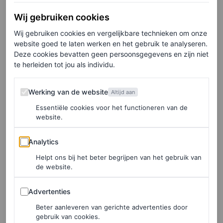
Wij gebruiken cookies
Wij gebruiken cookies en vergelijkbare technieken om onze
Première in Londen
website goed te laten werken en het gebruik te analyseren.
Deze cookies bevatten geen persoonsgegevens en zijn niet
Elizabeth Olsen koos voor de première in Londen voor
te herleiden tot jou als individu.
een look van Dries Van Noten. Ze droeg een lange jurk
Werking van de website
Werking van de website
Altijd aan
met grote polkadots en een grafisch kruis in zwart-wit.
Essentiële cookies voor het functioneren van de
Ze combineerde de look met de groene muiltjes uit de
website.
lente/zomer 2026-show van Dries Van Noten, een grote
Analytics
Analytics
gouden choker en statementoorbellen.
Helpt ons bij het beter begrijpen van het gebruik van
Hoewel Elizabeth Olsen dit keer dus voor het Belgische
de website.
Dries Van Noten kiest, draagt ze ook regelmatig outfits
Advertenties
Advertenties
van The Row. Vorige zomer droeg ze nog een tweedelig
Beter aanleveren van gerichte advertenties door
pak van
The Row
met een asymmetrisch geknoopt
gebruik van cookies.