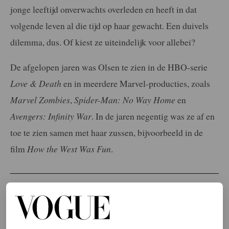
jonge leeftijd onverwachts overleden en heeft in dat
volgende leven al die tijd op haar gewacht. Een duivels
dilemma, dus. Of kiest ze uiteindelijk voor allebei?
De afgelopen jaren was Olsen te zien in de HBO-serie
Love & Death
en in meerdere Marvel-producties, zoals
Marvel Zombies
,
Spider-Man: No Way Home
en
Avengers: Infinity War
. In de jaren negentig was ze af en
toe te zien samen met haar zussen, bijvoorbeeld in de
film
How the West Was Fun
.
LEES OOK
Outfitinspiratie nodig voor het nieuwe jaar?
The Row geeft je de beste stylingtrucs
LARA OLIVERI