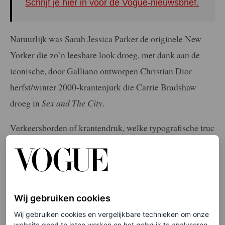
Schrijf je hier in voor de Vogue-nieuwsbrief.
Natuurlijk was Sarah Jessica Parker de originele New
Yorker die zo’n leesbare look droeg, met dank aan de
iconische, door Galliano ontworpen Christian Dior
herfst/winter 2000-krantenjurk die Carrie Bradshaw
droeg in
Sex and The City
.
Verkeersborden of krantendruk, welke typografische truc
zal Ratajkowski hierna uithalen? Op dit moment zit ze
qua stijl stevig aan het stuur.
Wij gebruiken cookies
Wij gebruiken cookies en vergelijkbare technieken om onze
website goed te laten werken en het gebruik te analyseren.