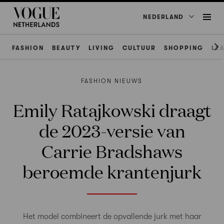
NEDERLAND
FASHION
BEAUTY
LIVING
CULTUUR
SHOPPING
LE
FASHION NIEUWS
Emily Ratajkowski draagt
de 2023-versie van
Carrie Bradshaws
beroemde krantenjurk
Het model combineert de opvallende jurk met haar