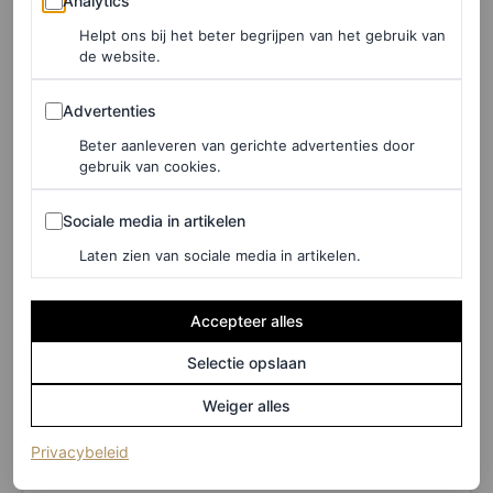
Analytics
voorstellen.” Hiermee doelt Twigs hoogstwaarschijnlijk
Helpt ons bij het beter begrijpen van het gebruik van
op de operatie die zij een aantal jaar geleden onderging
de website.
om zes grote vleesboomtumoren te verwijderen.
Advertenties
Advertenties
Ze vervolgt: “Als je kijkt naar andere vergelijkbare
Beter aanleveren van gerichte advertenties door
gebruik van cookies.
campagnes van toen en nu, kan ik niet anders dan denken
Sociale media in artikelen
dat er met twee maten wordt gemeten. Voor alle
Sociale media in artikelen
duidelijkheid…ik ben trots op mijn lichaam (…).”
Laten zien van sociale media in artikelen.
Accepteer alles
Selectie opslaan
Weiger alles
(opent in een nieuw tabblad)
Privacybeleid