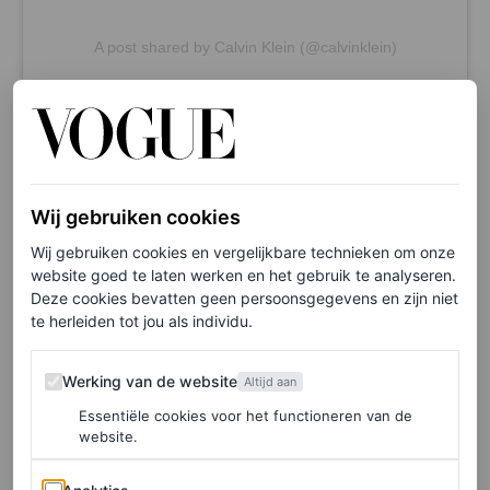
A post shared by Calvin Klein (@calvinklein)
FKA Twigs reageert op
oordeel
Wij gebruiken cookies
De posters waren inmiddels al niet meer te zien in de
Wij gebruiken cookies en vergelijkbare technieken om onze
straten, waardoor het oordeel van de reclamewaakhond
website goed te laten werken en het gebruik te analyseren.
Deze cookies bevatten geen persoonsgegevens en zijn niet
vooral symbolisch is. Maar dat neemt bij FKA Twigs het
te herleiden tot jou als individu.
onbegrip niet weg. Op Instagram deelt de zangeres de
poster en schrijft ze: “Het ‘stereotiepe seksuele object’
Werking van de website
Werking van de website
Altijd aan
waarmee ze mij hebben bestempeld zie ik niet. Ik zie een
Essentiële cookies voor het functioneren van de
website.
mooie, sterke vrouw van kleur wiens
incredible
body
meer pijn heeft overwonnen dan je je kunt
Analytics