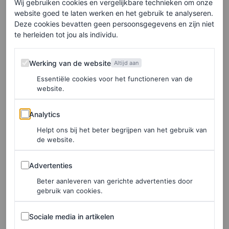
Wij gebruiken cookies en vergelijkbare technieken om onze
modediner), een professional in het creëren van een
website goed te laten werken en het gebruik te analyseren.
memorabele look. Als je twijfelt, draag dan net als Gisele
Deze cookies bevatten geen persoonsgegevens en zijn niet
te herleiden tot jou als individu.
Bündchen een opvallende, volledig leren outfit voor de
maximale impact.
Werking van de website
Werking van de website
Altijd aan
Essentiële cookies voor het functioneren van de
website.
Analytics
Analytics
Helpt ons bij het beter begrijpen van het gebruik van
de website.
Advertenties
Advertenties
Beter aanleveren van gerichte advertenties door
gebruik van cookies.
Sociale media in artikelen
Sociale media in artikelen