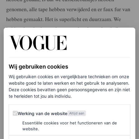
genomen, alle tape hebben verwijderd en er faux fur van
hebben gemaakt. Het is superlicht en duurzaam. We
hebben honderden oude cassettebandjes gebruikt.”
LEES OOK
Alle viral momenten van de modemaand die
Wij gebruiken cookies
je misschien gemist hebt
Wij gebruiken cookies en vergelijkbare technieken om onze
VOGUE
website goed te laten werken en het gebruik te analyseren.
Deze cookies bevatten geen persoonsgegevens en zijn niet
te herleiden tot jou als individu.
Schiaparelli herfst/winter
2026
Werking van de website
Werking van de website
Altijd aan
Essentiële cookies voor het functioneren van de
De look maakt onderdeel uit van Schiaparelli’s
website.
herfst/winter 2026-collectie, genaamd
Sphynx
. Daarin