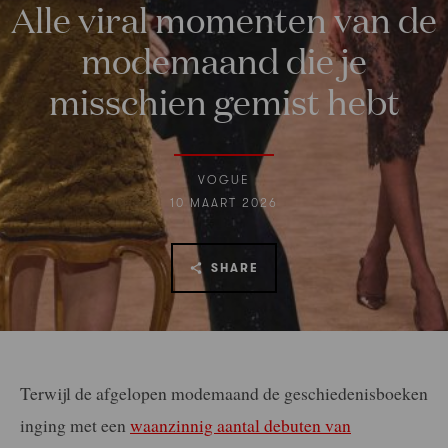
Alle viral momenten van de
modemaand die je
misschien gemist hebt
VOGUE
10 MAART 2026
SHARE
Terwijl de afgelopen modemaand de geschiedenisboeken
inging met een
waanzinnig aantal debuten van