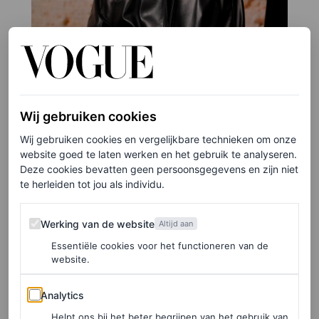
Wij gebruiken cookies
Wij gebruiken cookies en vergelijkbare technieken om onze
website goed te laten werken en het gebruik te analyseren.
Deze cookies bevatten geen persoonsgegevens en zijn niet
te herleiden tot jou als individu.
Werking van de website
©GETTY IMAGES
Werking van de website
Altijd aan
Essentiële cookies voor het functioneren van de
4
/24
website.
Analytics
Analytics
Billy Idol was de hoofdact van Ann
Helpt ons bij het beter begrijpen van het gebruik van