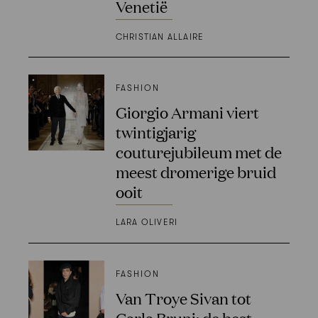
Venetië
CHRISTIAN ALLAIRE
FASHION
Giorgio Armani viert
twintigjarig
couturejubileum met de
meest dromerige bruid
ooit
LARA OLIVERI
FASHION
Van Troye Sivan tot
Carla Bruni: de best