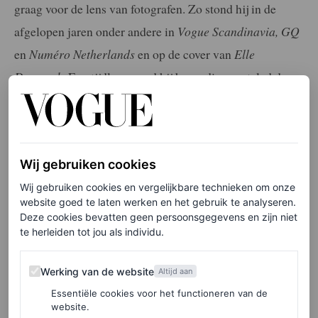
graag voor de lens van fotografen. Zo stond hij in de
afgelopen jaren onder andere in
Vogue Scandinavia, GQ
en
Numéro Netherlands
en op de cover van
Elle
Danmark
. Een tijdlang werd hij bovendien gestyled door
celebritystylist Marc Forne, die ook verantwoordelijk is
voor veel looks van Troye Sivan. Niet zo gek dus dat
Nikolai er altijd zo stijlvol bijloopt.
Wij gebruiken cookies
Wij gebruiken cookies en vergelijkbare technieken om onze
LEES OOK
website goed te laten werken en het gebruik te analyseren.
Deze cookies bevatten geen persoonsgegevens en zijn niet
De beste looks op de rode loper van het
te herleiden tot jou als individu.
Filmfestival van Venetië 2025
EMILY CHAN
Werking van de website
Werking van de website
Altijd aan
Essentiële cookies voor het functioneren van de
Hoewel hij zijn laatste show in 2020 liep, zagen we hem
website.