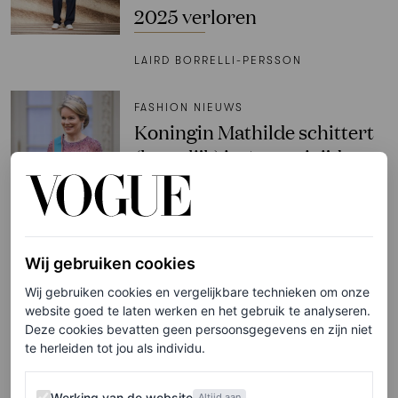
2025 verloren
LAIRD BORRELLI-PERSSON
FASHION NIEUWS
Koningin Mathilde schittert
(letterlijk) in Armani tijdens
staatsbanket
MARJOLEIN VAN DEN BRAND
Wij gebruiken cookies
FASHION NIEUWS
Dakota Johnson en Margot
Wij gebruiken cookies en vergelijkbare technieken om onze
website goed te laten werken en het gebruik te analyseren.
Robbie dragen totaal
Deze cookies bevatten geen persoonsgegevens en zijn niet
verschillende naked dresses
te herleiden tot jou als individu.
Werking van de website
MARGAUX ANBOUBA
Werking van de website
Altijd aan