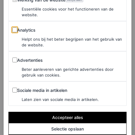
Essentiële cookies voor het functioneren van de
website.
FASHION NIEUWS
Cate Blanchett, Richard Gere
Analytics
Analytics
en Lauren Hutton herdenken
Helpt ons bij het beter begrijpen van het gebruik van
Giorgio Armani
de website.
Advertenties
LAIA GARCIA-FURTADO
Advertenties
Beter aanleveren van gerichte advertenties door
FASHION
gebruik van cookies.
De beste ontwerpen van
Sociale media in artikelen
Giorgio Armani gedragen
Sociale media in artikelen
door beroemdheden
Laten zien van sociale media in artikelen.
HANNAH JACKSON
Accepteer alles
Selectie opslaan
FASHION