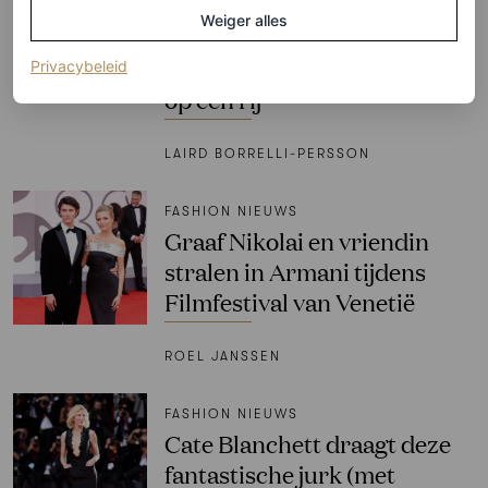
Giorgio Armani op 91-jarige
Weiger alles
leeftijd overleden: zijn meest
iconische modemomenten
(opent in een nieuw tabblad)
Privacybeleid
op een rij
LAIRD BORRELLI-PERSSON
FASHION NIEUWS
Graaf Nikolai en vriendin
stralen in Armani tijdens
Filmfestival van Venetië
ROEL JANSSEN
FASHION NIEUWS
Cate Blanchett draagt deze
fantastische jurk (met