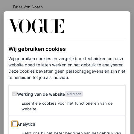
Dries Van Noten
Broche-bro’s
Klein accessoire, groot effect: de broche blijft
onverminderd populair. Van kleine bungelende juwelen
Wij gebruiken cookies
bij Dolce & Gabbana tot sjaals bij Sacai en bloemrijke
Wij gebruiken cookies en vergelijkbare technieken om onze
website goed te laten werken en het gebruik te analyseren.
uitspattingen bij Dior Men: het is een eenvoudige en
Deze cookies bevatten geen persoonsgegevens en zijn niet
elegante manier om een outfit net wat meer kracht en
te herleiden tot jou als individu.
karakter te geven.
Werking van de website
Werking van de website
Altijd aan
Essentiële cookies voor het functioneren van de
website.
Analytics
Analytics
Helpt ons bij het beter begrijpen van het gebruik van