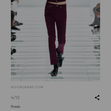
©GORUNWAY.COM
4
/12
Prada