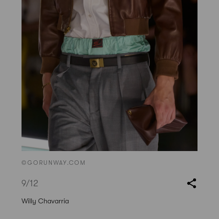
©GORUNWAY.COM
9
/12
Willy Chavarria