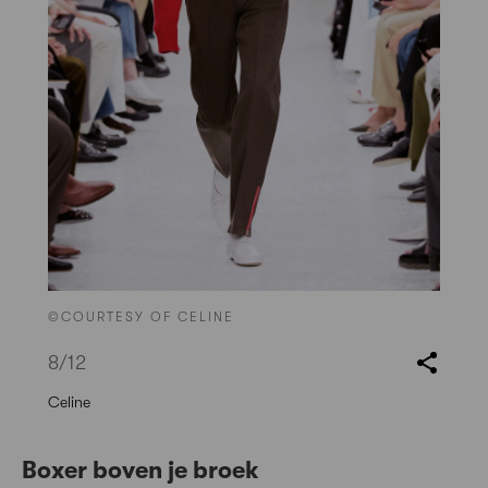
©COURTESY OF CELINE
8
/12
Celine
Boxer boven je broek