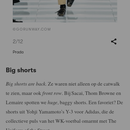
©GORUNWAY.COM
2
/12
Prada
Big shorts
Big shorts are back.
Ze waren niet alleen op de catwalk
te zien, maar ook
front row
. Bij Sacai, Thom Browne en
Lemaire spotten we
huge
, baggy shorts. Een favoriet? De
shorts uit
Yohji Yamamoto’s
Y-3 voor Adidas, die de
collectieve puls van het WK-voetbal omarmt met The
Uniform of the Street.