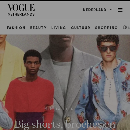
NEDERLAND
FASHION
BEAUTY
LIVING
CULTUUR
SHOPPING
LE
FASHION
Big shorts, broches en