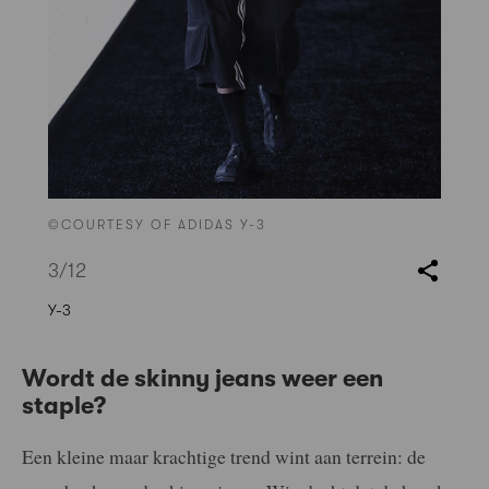
©COURTESY OF ADIDAS Y-3
3
/12
Y-3
Wordt de skinny jeans weer een
staple?
Een kleine maar krachtige trend wint aan terrein: de