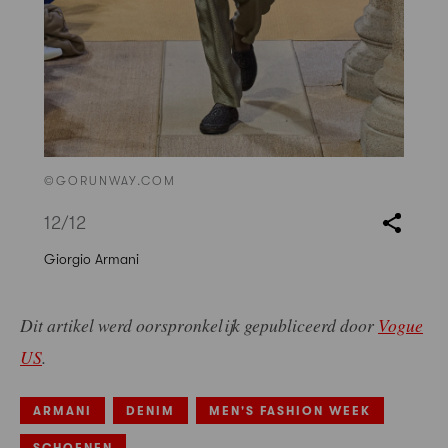
©GORUNWAY.COM
12
/12
Giorgio Armani
Dit artikel werd oorspronkelijk gepubliceerd door
Vogue
US
.
ARMANI
DENIM
MEN'S FASHION WEEK