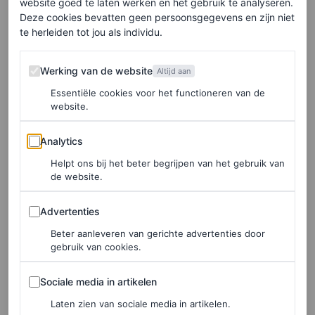
website goed te laten werken en het gebruik te analyseren.
Soms klinkt er opnieuw applaus, maar de overige
Deze cookies bevatten geen persoonsgegevens en zijn niet
veertien minuten blijven stil.
te herleiden tot jou als individu.
Werking van de website
Werking van de website
Altijd aan
Kracht door stilte
Essentiële cookies voor het functioneren van de
website.
Giorgio Armani’s statement bewijst dat spreken zilver is
Analytics
en zwijgen echt goud. “Ik kan alleen mijn gevoel over de
Analytics
tragedie in Oekraïne tonen door stilte”,
vertelt de
Helpt ons bij het beter begrijpen van het gebruik van
de website.
ontwerper tegen de Britse Vogue
. “Ik wil geen
showmuziek. Het beste is een signaal geven dat we niet
Advertenties
Advertenties
gelukkig zijn. Te erkennen dat er iets verontrustends
Beter aanleveren van gerichte advertenties door
gebruik van cookies.
gebeurt. Ik denk dat de ontwerpen nog krachtiger worden
door de stilte.”
Sociale media in artikelen
Sociale media in artikelen
Laten zien van sociale media in artikelen.
Bekijk hieronder het misschien wel meest bijzondere