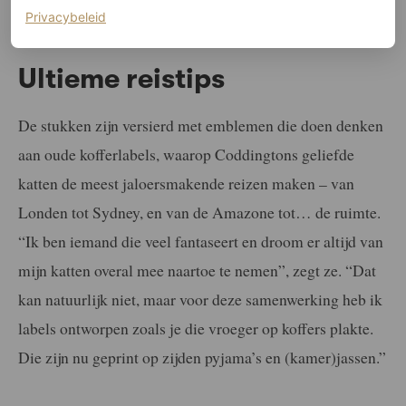
(opent in een nieuw tabblad)
Privacybeleid
©LOUIS VUITTON
Ultieme reistips
De stukken zijn versierd met emblemen die doen denken
aan oude kofferlabels, waarop Coddingtons geliefde
katten de meest jaloersmakende reizen maken – van
Londen tot Sydney, en van de Amazone tot… de ruimte.
“Ik ben iemand die veel fantaseert en droom er altijd van
mijn katten overal mee naartoe te nemen”, zegt ze. “Dat
kan natuurlijk niet, maar voor deze samenwerking heb ik
labels ontworpen zoals je die vroeger op koffers plakte.
Die zijn nu geprint op zijden pyjama’s en (kamer)jassen.”