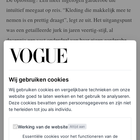
intuïtief meegaat op reis. “Kleding die makkelijk mee te
nemen is en prettig draagt”, legt ze uit. Het uitgangspunt
was een getailleerde jurk in jaren veertig-stijl, al
decennia een vast onderdeel van haar eigen garderobe.
“Toen Nicolas zei: ‘Waarom maak je geen jurken?’,
klonk dat als muziek in mijn oren”, vertelt ze. Van
daaruit ontstond een lijn met truien, cardigans en
natuurlijk de soepele zijden pyjama’s die inmiddels
Wij gebruiken cookies
synoniem zijn met Coddingtons persoonlijke stijl.
Wij gebruiken cookies en vergelijkbare technieken om onze
website goed te laten werken en het gebruik te analyseren.
Deze cookies bevatten geen persoonsgegevens en zijn niet
De tekst gaat verder onder de afbeelding.
te herleiden tot jou als individu.
Werking van de website
Werking van de website
Altijd aan
Essentiële cookies voor het functioneren van de