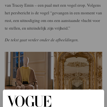
van Tracey Emin – een paal met een vogel erop. Volgens
het persbericht is de vogel “gevangen in een moment van
rust, een uitnodiging om ons een aanstaande vlucht voor
te stellen, en uiteindelijk zijn vrijheid.”
De tekst gaat verder onder de afbeeldingen.