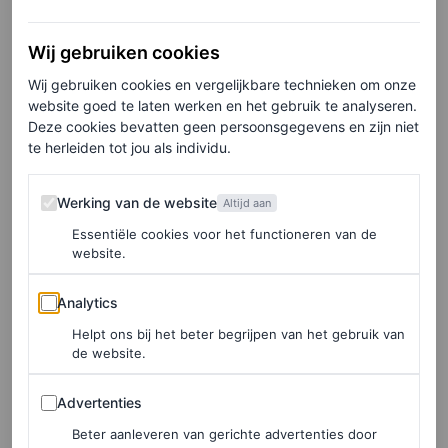
Wij gebruiken cookies
Wij gebruiken cookies en vergelijkbare technieken om onze
©SPOTLIGHT
website goed te laten werken en het gebruik te analyseren.
Deze cookies bevatten geen persoonsgegevens en zijn niet
Herfst/winter 2025-collectie van Loewe
te herleiden tot jou als individu.
De Noord-Ierse ontwerper werd in september 2013
Werking van de website
Werking van de website
Altijd aan
benoemd tot creative director van het Spaanse luxemerk
Essentiële cookies voor het functioneren van de
Loewe, eigendom van LVMH. Anderson richtte zijn
website.
eigen merk, JW Anderson, op in 2008 en trok de
Analytics
Analytics
aandacht van Sophie Brocart, destijds senior vice
Helpt ons bij het beter begrijpen van het gebruik van
president van LVMH Fashion Ventures. Met name met
de website.
zijn herfst/winter 2013-mannencollectie. Deze collectie
Advertenties
Advertenties
vormde de basis van zijn “shared wardrobe”-benadering.
Beter aanleveren van gerichte advertenties door