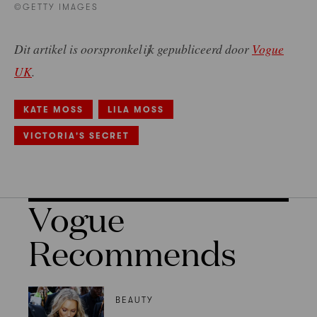
©GETTY IMAGES
Dit artikel is oorspronkelijk gepubliceerd door
Vogue
UK
.
KATE MOSS
LILA MOSS
VICTORIA'S SECRET
Vogue
Recommends
BEAUTY