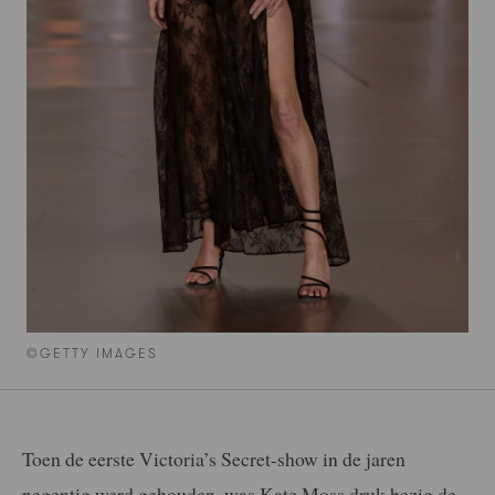
©GETTY IMAGES
Toen de eerste Victoria’s Secret-show in de jaren
negentig werd gehouden, was Kate Moss druk bezig de