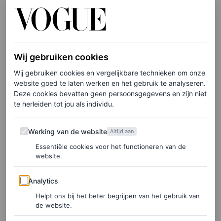
energy show die door het merk werd aangeprezen als een
heruitgevonden Victoria’s Secret. Het is er een die meer
divers is, meer
body positive
, meer leeftijdsinclusief.
Volgens Kate – die de oude shows beschrijft als “lekker
Wij gebruiken cookies
goedkoop” – is het ook cooler.
Wij gebruiken cookies en vergelijkbare technieken om onze
website goed te laten werken en het gebruik te analyseren.
Het was de toevoeging van Emmanuelle Alt, die Kate
Deze cookies bevatten geen persoonsgegevens en zijn niet
overhaalde om voor het eerst mee te doen. De voormalige
te herleiden tot jou als individu.
hoofdredactrice van Vogue Paris werd aan boord gehaald
Werking van de website
Werking van de website
Altijd aan
om de show van 2024 te stylen. “Ze is een van mijn
Essentiële cookies voor het functioneren van de
favoriete stylisten”, zegt Moss, die voorafgaand aan de
website.
show exclusief met Vogue sprak. “Wat ze ook doet, het
Analytics
Analytics
wordt cool. Ze heeft zo’n goed oog, dus ik voelde me
Helpt ons bij het beter begrijpen van het gebruik van
gerustgesteld.”
de website.