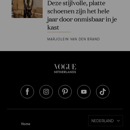
Deze stijlvolle, platte
schoenen zijn het hele
jaar door onmisbaar in je
kast
MARJOLEIN VAN DEN BRAND
NEDERLAND
Home