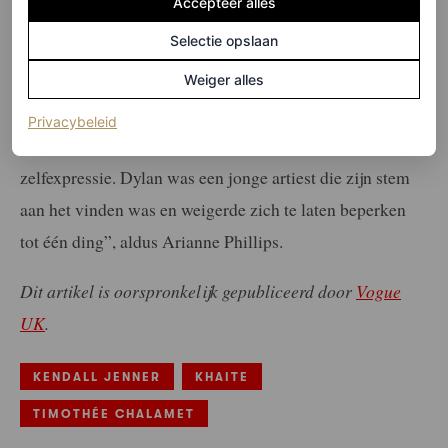
Accepteer alles
interview met
Harper’s Bazaar
vertelde de
Selectie opslaan
kostuumontwerpster van de film over het belang van
Weiger alles
Dylans stijlevolutie tijdens zijn vroege carrière.
(opent in een nieuw tabblad)
Privacybeleid
“Deze periode was zo’n belangrijke tijd voor mode en
zelfexpressie. Dylan was een jonge artiest die zijn stem
aan het vinden was en weigerde zich te laten beperken
tot één ding”, aldus Arianne Phillips.
Dit artikel is oorspronkelijk gepubliceerd door
Vogue
UK
.
KENDALL JENNER
KHAITE
TIMOTHÉE CHALAMET