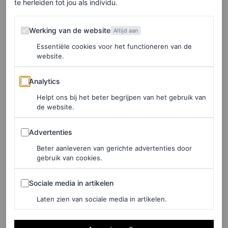
te herleiden tot jou als individu.
ze zeggen niet voor niets dat je jezelf moet kleden voor
Werking van de website
de baan die je ambieert — of dat ze gewoon veel naar
Werking van de website
Altijd aan
‘Knockin’ on Heaven’s Door’ luistert, blijft de vraag.
Essentiële cookies voor het functioneren van de
website.
Hoe dan ook, wij zijn helemaal voor Kendalls nieuwe
Analytics
stijl.
Analytics
Helpt ons bij het beter begrijpen van het gebruik van
de website.
LEES OOK
Advertenties
Kendall Jenner draagt dit Nederlandse label
Advertenties
tijdens New York Fashion Week
Beter aanleveren van gerichte advertenties door
gebruik van cookies.
ROEL JANSSEN
Sociale media in artikelen
Sociale media in artikelen
Maar het resultaat? Een look die lijkt op Chalamets
Laten zien van sociale media in artikelen.
portret van een jonge Dylan die door dezelfde straten van
NYC slentert, met een gitaarkoffer in de hand. In een