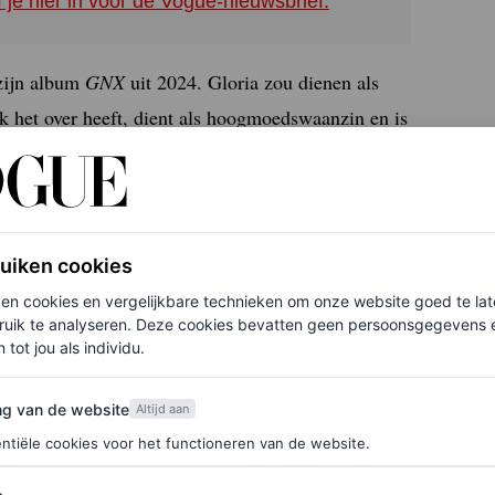
f je hier in voor de Vogue-nieuwsbrief.
 zijn album
GNX
uit 2024. Gloria zou dienen als
 het over heeft, dient als hoogmoedswaanzin en is
manschap”,
luidt deze uitleg
. “Gloria, wat ‘glorie’
e – zijn ‘pen’ en de artistieke reis die het
ng met een kleine letter ‘a’ – een knipoog naar zijn
hord and it’s probably A-minorrrrrr.
” (Het nummer
ruiken cookies
de betekenis achter die specifieke zin).
ken cookies en vergelijkbare technieken om onze website goed te la
ruik te analyseren. Deze cookies bevatten geen persoonsgegevens en
 tot jou als individu.
van de website
ng van de website
Altijd aan
ntiële cookies voor het functioneren van de website.