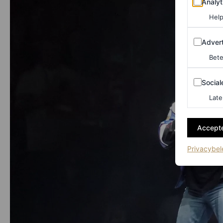
Analyt
Help
Adverten
Advert
Bete
Sociale m
Social
Late
Accepte
Privacybel