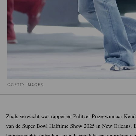
©GETTY IMAGES
Zoals verwacht was rapper en Pulitzer Prize-winnaar Ken
van de Super Bowl Halftime Show 2025 in New Orleans. D
langverwachte optreden, evenals speciale gastoptredens v