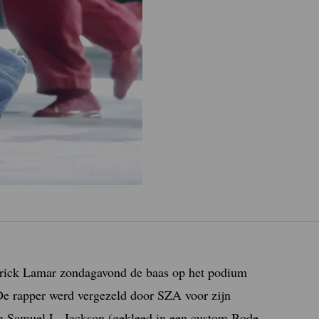
drick Lamar zondagavond de baas op het podium
e rapper werd vergezeld door SZA voor zijn
an Samuel L. Jackson (gekleed in een custom Bode-