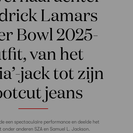
drick Lamars
er Bowl 2025-
tfit, van het
ia’-jack tot zijn
otcut jeans
de een spectaculaire performance en deelde het
 onder anderen SZA en Samuel L. Jackson.