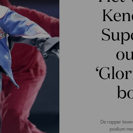
Ken
Sup
ou
‘Glor
bo
De rapper lever
podium met