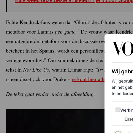
Elke week onze beste artikelen in je inbox? Schrij
Echte Kendrick-fans weten dat ‘Gloria’ de afsluiter is van
metafoor voor Lamars
pen game
. “De vrouw waar Kendrick
een uitgebreide metafoor voor de discussie over zijn vak
betekent in het Spaans, wordt een personificatie van rapglori
vertegenwoordigt.” Om zijn nek droeg de ster ook een ketti
tekst in
Not Like Us
, waarin Lamar rapt: “
Tryna strike a c
Wij geb
is een diss-track voor Drake –
je kunt hier alles lezen
over 
Wij gebrui
en het geb
De tekst gaat verder onder de afbeelding.
te herleiden
Werking 
Werki
Esse
Analytics