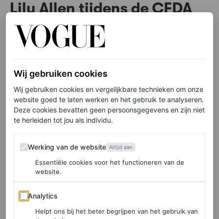
Lily Allen tijdens de CFDA
Awards 2025
De zangeres verscheen op de rode loper in een
crèmekleurige zijden top met kanten panelen van
Wij gebruiken cookies
Colleen Allen, die haar hele buik ontblootte,
Wij gebruiken cookies en vergelijkbare technieken om onze
gecombineerd met een vloerlange zijden rok. Voor een
website goed te laten werken en het gebruik te analyseren.
Deze cookies bevatten geen persoonsgegevens en zijn niet
vleugje Old Hollywood-glamour droeg ze er een
te herleiden tot jou als individu.
dramatische bijpassende stola bij. Het resultaat? Een
perfecte mix van klassiek en tijdloos. Maar tegelijk is
Werking van de website
Werking van de website
Altijd aan
haar look ook modern en onweerstaanbaar sensueel.
Essentiële cookies voor het functioneren van de
website.
Analytics
Via deze link meld je je aan bij ons nieuwe
Analytics
Instagram Channel
Before it’s in Vogue
Helpt ons bij het beter begrijpen van het gebruik van