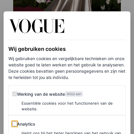
Wij gebruiken cookies
Wij gebruiken cookies en vergelijkbare technieken om onze
website goed te laten werken en het gebruik te analyseren.
©GETTY IMAGES
Deze cookies bevatten geen persoonsgegevens en zijn niet
6
/26
te herleiden tot jou als individu.
Werking van de website
Werking van de website
Altijd aan
Essentiële cookies voor het functioneren van de
website.
LEES OOK
Analytics
35 nostalgische foto’s van de Golden Globes
Analytics
door de jaren heen
Helpt ons bij het beter begrijpen van het gebruik van