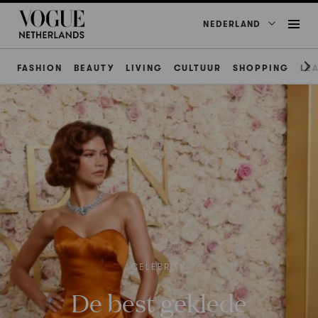
NEDERLAND
FASHION
BEAUTY
LIVING
CULTUUR
SHOPPING
LE
CELEBRITY
De best geklede