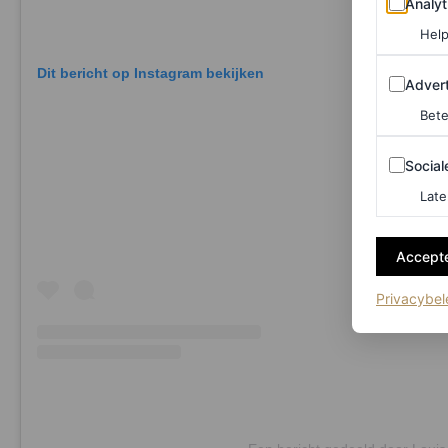
Analyt
Help
Dit bericht op Instagram bekijken
Adverten
Advert
Bete
Sociale m
Social
Late
Accepte
Privacybel