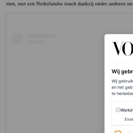
zien, met een Nederlandse touch dankzij onder anderen m
Wij geb
Wij gebrui
en het geb
te herleiden
Werking 
Werki
Esse
Analytics