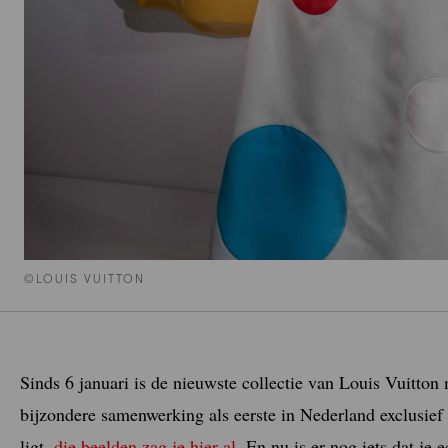
©LOUIS VUITTON
Sinds 6 januari is de nieuwste collectie van Louis Vuitto
bijzondere samenwerking als eerste in Nederland exclusief
ligt,
die beelden zag je hier al.
En nu is er nog iets dat je 