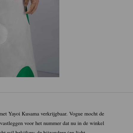
n met Yayoi Kusama verkrijgbaar. Vogue mocht de
 vastleggen voor het nummer dat nu in de winkel
echt wil bekijken: de bijzondere (en licht