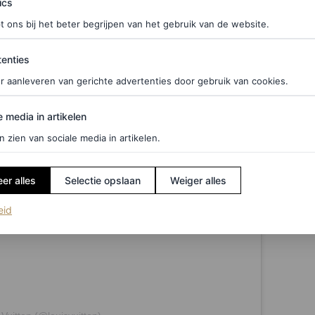
ics
t ons bij het beter begrijpen van het gebruik van de website.
ties
enties
r aanleveren van gerichte advertenties door gebruik van cookies.
edia in artikelen
e media in artikelen
n zien van sociale media in artikelen.
er alles
Selectie opslaan
Weiger alles
(opent in een nieuw tabblad)
eid