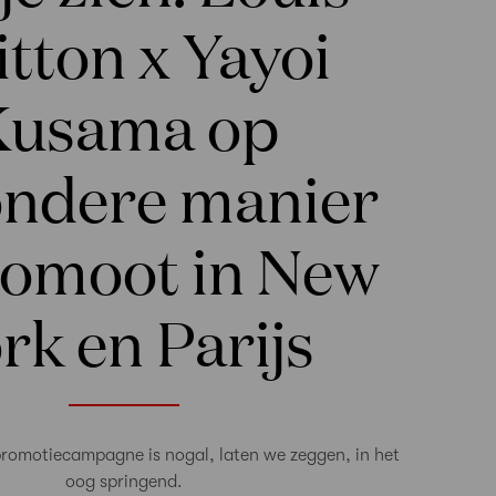
itton x Yayoi
Kusama op
ondere manier
omoot in New
rk en Parijs
 promotiecampagne is nogal, laten we zeggen, in het
oog springend.