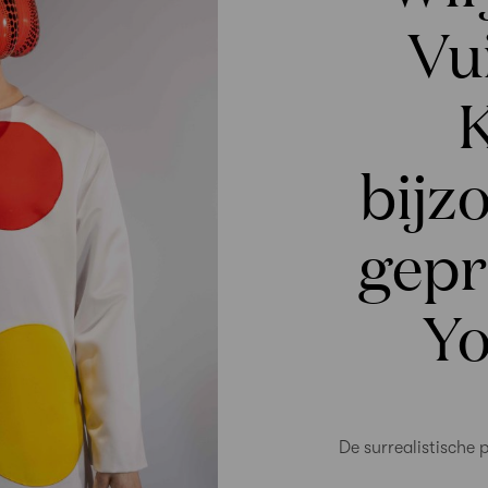
Vu
bijz
gepr
Yo
De surrealistische