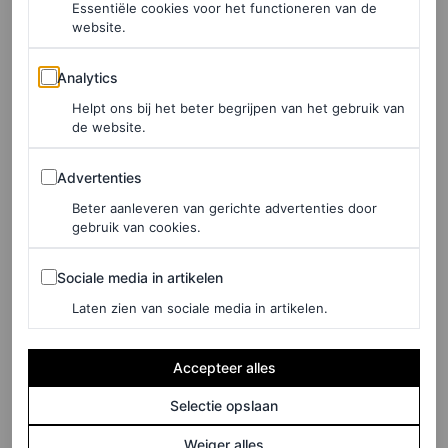
Essentiële cookies voor het functioneren van de
wat bewijst dat de juiste
investeringsstukken
keer op keer
website.
gedragen kunnen worden. Dit geldt natuurlijk ook voor
Analytics
Analytics
formele kleding. Verander de silhouetten gewoon een
Helpt ons bij het beter begrijpen van het gebruik van
beetje en dan kan zelfs een baljurk aanvoelen als een
de website.
compleet nieuw modestatement.
Advertenties
Advertenties
Beter aanleveren van gerichte advertenties door
LEES OOK
gebruik van cookies.
Tijdens haar rondreis door Colombia wordt
Sociale media in artikelen
duidelijk: dit is de nieuwe stijl van Meghan
Sociale media in artikelen
Markle
Laten zien van sociale media in artikelen.
ALICE NEWBOLD
Accepteer alles
Selectie opslaan
Weiger alles