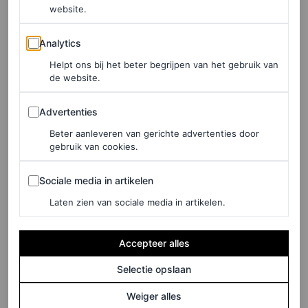
website.
Love, Meghan’ seizoen 2 is er
– en het is precies wat je
Analytics
Analytics
verwacht
Helpt ons bij het beter begrijpen van het gebruik van
de website.
EMMA SPECTER EN DAISY JONES
Advertenties
Advertenties
Beter aanleveren van gerichte advertenties door
ROYALS
gebruik van cookies.
De perfecte date night van
Meghan Markle en prins
Sociale media in artikelen
Sociale media in artikelen
Harry? Beyoncé’s Cowboy
Laten zien van sociale media in artikelen.
Carter-tour
Accepteer alles
DANIEL RODGERS
Selectie opslaan
FASHION NIEUWS
Weiger alles
Meghan Markle draagt haar