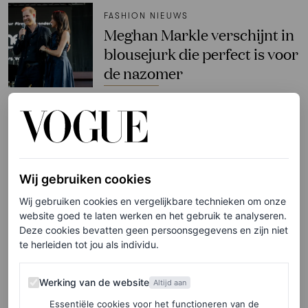
FASHION NIEUWS
Meghan Markle verschijnt in
blousejurk die perfect is voor
de nazomer
ANNA CAFOLLA
PARTNERSHIP
Vloeiend en sculpturaal:
sieraden die jouw summer
Wij gebruiken cookies
holiday look die breezy vibe
Wij gebruiken cookies en vergelijkbare technieken om onze
website goed te laten werken en het gebruik te analyseren.
geven
Deze cookies bevatten geen persoonsgegevens en zijn niet
te herleiden tot jou als individu.
PANDORA
Werking van de website
Werking van de website
Altijd aan
TV & FILM
De eerste trailer van ‘With
Essentiële cookies voor het functioneren van de