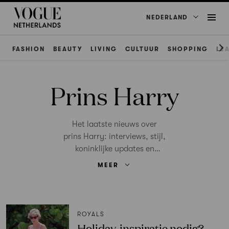
NEDERLAND
FASHION
BEAUTY
LIVING
CULTUUR
SHOPPING
LE
Prins Harry
Het laatste nieuws over
prins Harry: interviews, stijl,
koninklijke updates en
culturele verhalen. Lees
MEER
meer op Vogue.nl.
ROYALS
Holiday-inspiratie nodig?