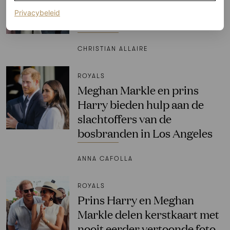
favoriete jassenmerk bij de
(opent in een nieuw tabblad)
Privacybeleid
Invictus Games van 2025
CHRISTIAN ALLAIRE
ROYALS
Meghan Markle en prins
Harry bieden hulp aan de
slachtoffers van de
bosbranden in Los Angeles
ANNA CAFOLLA
ROYALS
Prins Harry en Meghan
Markle delen kerstkaart met
nooit eerder vertoonde foto