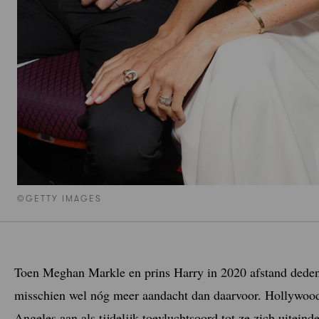
©GETTY IMAGES
Toen Meghan Markle en prins Harry in 2020 afstand deden 
misschien wel nóg meer aandacht dan daarvoor. Hollywood
Angeles aan als tijdelijk toevluchtsoord tot ze zich uitein