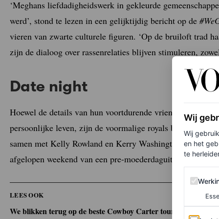
‘Meghans liefdadigheidswerk in gekleurde gemeenschappen
werd’, stond te lezen in een gelijktijdig bericht op de
#We
vieren van zwarte culturele figuren. ‘Op de bruiloft trad h
zijn de dialoog over rassenrelaties blijven stimuleren, zowel
Date night
Hoewel de details van hun voortdurende vriendschap net zo
Wij geb
persoonlijke leven, zijn de voormalige royals bekende gez
Wij gebrui
samen met Kelly Rowland en Kerry Washington tijdens e
en het geb
te herleiden
afgelopen weekend van een pre-moederdaguitje tijdens de
Werking 
Werki
LEES OOK
Esse
We blikken terug op de beste Cowboy Carter tour-looks van B
Analytics