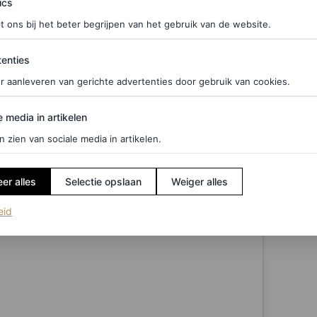
ics
t ons bij het beter begrijpen van het gebruik van de website.
ties
enties
t album in een denim jurk van Carolina Herrera en
r aanleveren van gerichte advertenties door gebruik van cookies.
Archie’, ‘Lili’ en ‘My love’ onder de rand) een
edia in artikelen
lezier te hebben dan wanneer ze een lintje zouden
e media in artikelen
ts. ‘Over gisteravond’, schreef Meghan bij een
n zien van sociale media in artikelen.
en geweldig concert (en een hele leuke date
er alles
Selectie opslaan
Weiger alles
(opent in een nieuw tabblad)
eid