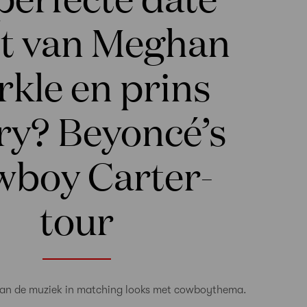
ht van Meghan
kle en prins
ry? Beyoncé’s
boy Carter-
tour
van de muziek in matching looks met cowboythema.