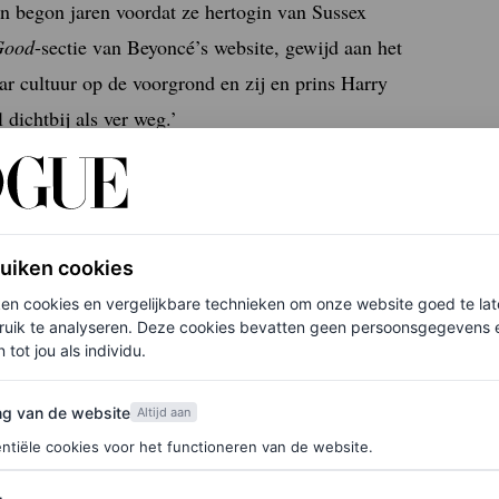
 begon jaren voordat ze hertogin van Sussex
Good
-sectie van Beyoncé’s website, gewijd aan het
aar cultuur op de voorgrond en zij en prins Harry
 dichtbij als ver weg.’
 geheim blijven als al het andere in Beyoncé’s
ruiken cookies
ichten geworden bij haar optredens. Ze dansten
ken cookies en vergelijkbare technieken om onze website goed te la
en
Renaissance
-concert in 2023 en genoten het
ruik te analyseren. Deze cookies bevatten geen persoonsgegevens en
 tot jou als individu.
Cowboy Carter
-tour in Los Angeles.
van de website
ng van de website
Altijd aan
ntiële cookies voor het functioneren van de website.
eyoncé