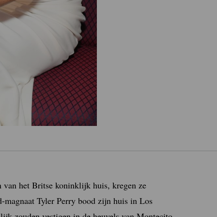
van het Britse koninklijk huis, kregen ze
-magnaat Tyler Perry bood zijn huis in Los
delijk zouden vestigen in de heuvels van Montecito.