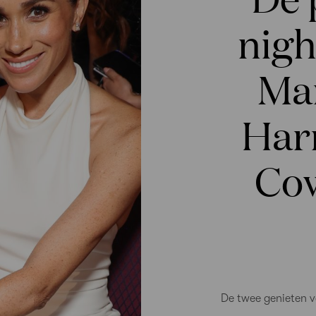
nig
Mar
Har
Cow
De twee genieten 