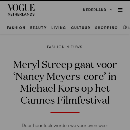
NEDERLAND
FASHION
BEAUTY
LIVING
CULTUUR
SHOPPING
LE
FASHION NIEUWS
Meryl Streep gaat voor
‘Nancy Meyers-core’ in
Michael Kors op het
Cannes Filmfestival
Door haar look worden we voor even weer