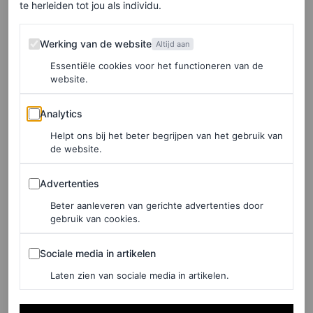
te herleiden tot jou als individu.
Meryl Streep tilde haar Cannes-look naar een hoger
Werking van de website
Werking van de website
Altijd aan
niveau door te spelen met een paar torenhoge metallic
Essentiële cookies voor het functioneren van de
zilveren stiletto’s met een spitse neus. De opvallende
website.
schoen paste bij haar zilveren oorbellen. Met haar
Analytics
Analytics
oversized hoed en cat-eye-zonnebril leek Streep op een
Helpt ons bij het beter begrijpen van het gebruik van
glamoureuze versie van haar personage Jane, die haar
de website.
weelderige tuin verzorgde met een strooien hoed en
Advertenties
simpele blouse.
Advertenties
Beter aanleveren van gerichte advertenties door
Nu we Meryl Streep haar innerlijke Jane weer zien
gebruik van cookies.
omarmen aan de Franse Rivièra, krijgen we zin in nóg
Sociale media in artikelen
Sociale media in artikelen
een film met de actrice in de rol van dit personage – én in
Laten zien van sociale media in artikelen.
een fantastische zonnehoed
.