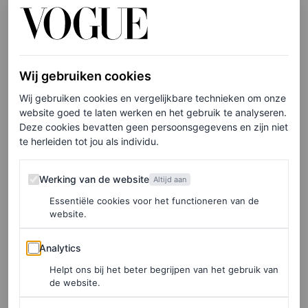
couturecollectie
. De jurk was eenvoudig maar
adembenemend, een strapless nude zuil met een
gedrapeerd lijfje en een dijhoge split. (Kidman maakte
Wij gebruiken cookies
optimaal gebruik van de jurk en poseerde met haar benen
Wij gebruiken cookies en vergelijkbare technieken om onze
á là Angelina Jolie).
website goed te laten werken en het gebruik te analyseren.
Deze cookies bevatten geen persoonsgegevens en zijn niet
te herleiden tot jou als individu.
Elke week onze beste artikelen in je inbox?
Schrijf je hier in voor de Vogue-nieuwsbrief.
Werking van de website
Werking van de website
Altijd aan
Essentiële cookies voor het functioneren van de
website.
Terwijl Jones een model de catwalk op stuurde met een
nude polo-nek onder de jurk, besloot Kidman de extra
Analytics
Analytics
laag achterwege te laten. Ze hield de rest van haar look
Helpt ons bij het beter begrijpen van het gebruik van
de website.
eenvoudig en droeg bijpassende pumps met puntige teen