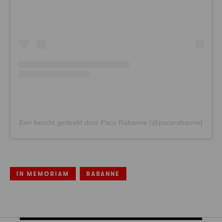
Een bericht gedeeld door Paco Rabanne (@pacorabanne)
IN MEMORIAM
RABANNE