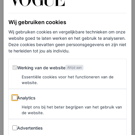
Wij gebruiken cookies
Wij gebruiken cookies en vergelijkbare technieken om onze
website goed te laten werken en het gebruik te analyseren.
Deze cookies bevatten geen persoonsgegevens en zijn niet
te herleiden tot jou als individu.
Werking van de website
Werking van de website
Altijd aan
Essentiële cookies voor het functioneren van de
website.
Analytics
Analytics
©ANP
Helpt ons bij het beter begrijpen van het gebruik van
Een ontwerp van Paco Rabanne uit 1979.
de website.
Advertenties
Advertenties
Metallics en space-age