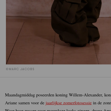
©MARC JACOBS
Maandagmiddag poseerden koning Willem-Alexander, koni
Ariane samen voor de
jaarlijkse zomerfotosessie
in de zonn
Waar haar zussen voor mouwloze looks gingen, droeg Amal