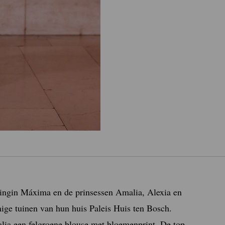
ngin Máxima en de prinsessen Amalia, Alexia en
ige tuinen van hun huis Paleis Huis ten Bosch.
ia een felgroene blouse met bloemenprint. De top