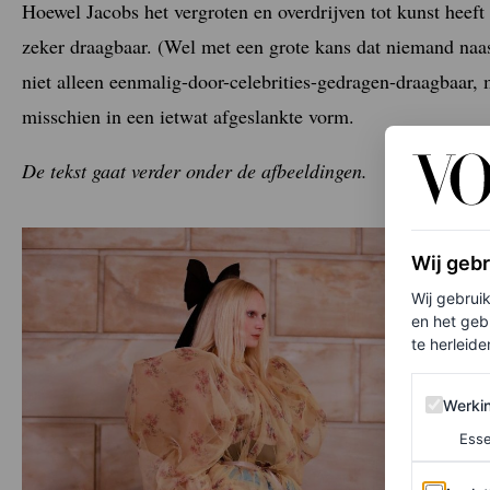
Hoewel Jacobs het vergroten en overdrijven tot kunst heef
zeker draagbaar. (Wel met een grote kans dat niemand naast
niet alleen eenmalig-door-celebrities-gedragen-draagbaar, 
misschien in een ietwat afgeslankte vorm.
De tekst gaat verder onder de afbeeldingen.
Wij geb
Wij gebrui
en het geb
te herleiden
Werking 
Werki
Esse
Analytics