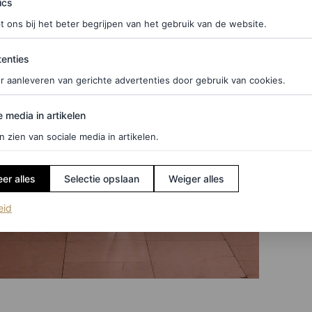
ics
t ons bij het beter begrijpen van het gebruik van de website.
ties
enties
r aanleveren van gerichte advertenties door gebruik van cookies.
edia in artikelen
e media in artikelen
n zien van sociale media in artikelen.
er alles
Selectie opslaan
Weiger alles
(opent in een nieuw tabblad)
eid