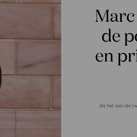
Marc
de p
en pr
Als het aan die t