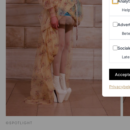
Analyt
Help
Adverten
Advert
Bete
Sociale m
Social
Late
Accepte
Privacybel
©SPOTLIGHT