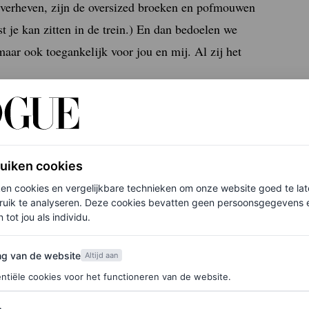
t verheven, zijn de oversized broeken en pofmouwen
 je kan zitten in de trein.) En dan bedoelen we
maar ook toegankelijk voor jou en mij. Al zij het
ruiken cookies
ken cookies en vergelijkbare technieken om onze website goed te la
ruik te analyseren. Deze cookies bevatten geen persoonsgegevens en
 tot jou als individu.
van de website
ng van de website
Altijd aan
ntiële cookies voor het functioneren van de website.