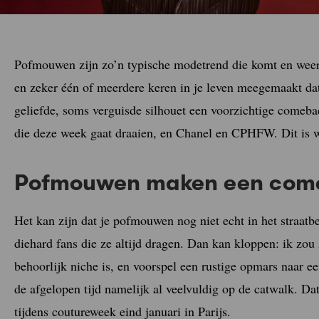
Pofmouwen zijn zo’n typische modetrend die komt en weer 
en zeker één of meerdere keren in je leven meegemaakt d
geliefde, soms verguisde silhouet een voorzichtige comeb
die deze week gaat draaien, en Chanel en CPHFW. Dit is 
Pofmouwen maken een come
Het kan zijn dat je pofmouwen nog niet echt in het straatb
diehard fans die ze altijd dragen. Dan kan kloppen: ik zo
behoorlijk niche is, en voorspel een rustige opmars naar
de afgelopen tijd namelijk al veelvuldig op de catwalk. Da
tijdens coutureweek eind januari in Parijs.