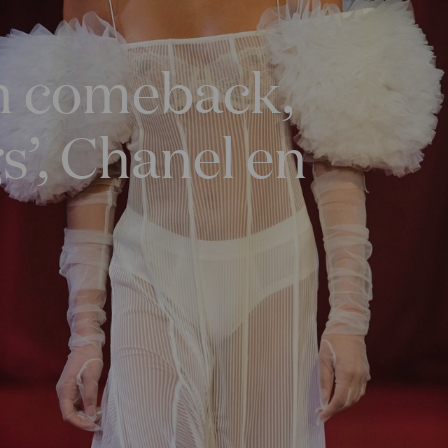
n comeback,
s’, Chanel en