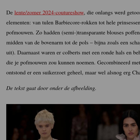
De
lente/zomer 2024-coutureshow
, die onlangs werd getoo
elementen: van tulen Barbiecore-rokken tot hele prinsessen
pofmouwen. Zo hadden (semi-)transparante blouses poffen
midden van de bovenarm tot de pols – bijna zoals een scha
uit). Daarnaast waren er colberts met een ronde hals en be
die je pofmouwen zou kunnen noemen. Gecombineerd met al 
ontstond er een suikerzoet geheel, maar wel alsnog erg Ch
De tekst gaat door onder de afbeelding.