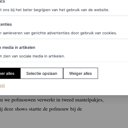
ics
t ons bij het beter begrijpen van het gebruik van de website.
ties
enties
n Fashion Week spotten we meerdere trends, zowel
r aanleveren van gerichte advertenties door gebruik van cookies.
k allemaal behoorlijke ingetogen trends, zoals een
edia in artikelen
e media in artikelen
nte rokken, ruches en veel faux fur. Toch vielen
n zien van sociale media in artikelen.
ssiek was, meerdere blouses met zwierige
er alles
Selectie opslaan
Weiger alles
sels en kanten ruches. Een andere keer waren ze
(opent in een nieuw tabblad)
eid
n in de kleurrijke collectie van Helmstedt, die
en we pofmouwen verwerkt in tweed mantelpakjes,
Bij deze shows startte de pofmouw bij de