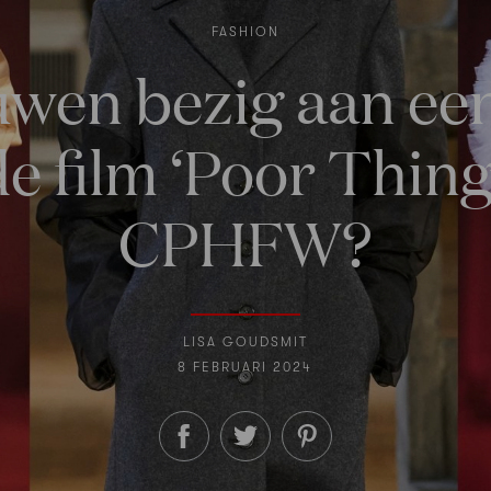
FASHION
uwen bezig aan ee
 film ‘Poor Thing
CPHFW?
LISA GOUDSMIT
8 FEBRUARI 2024