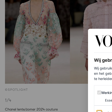
Wij geb
Wij gebrui
en het geb
te herleiden
©SPOTLIGHT
Werking 
Werki
1
/4
Esse
Chanel lente/zomer 2024 couture
Analytics