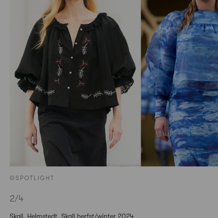
©SPOTLIGHT
2
/4
Skall, Helmstedt, Skall herfst/winter 2024