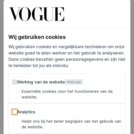
(gast)redacteur: zo zien de
covers eruit
MARC JACOBS
Wij gebruiken cookies
PARTNERSHIP
Wij gebruiken cookies en vergelijkbare technieken om onze
Vloeiend en sculpturaal:
website goed te laten werken en het gebruik te analyseren.
Deze cookies bevatten geen persoonsgegevens en zijn niet
sieraden die jouw summer
te herleiden tot jou als individu.
holiday look die breezy vibe
geven
Werking van de website
Werking van de website
Altijd aan
Essentiële cookies voor het functioneren van de
PANDORA
website.
FASHION NIEUWS
Analytics
Analytics
Cardi B bloeide helemaal op
Helpt ons bij het beter begrijpen van het gebruik van
bij de Marc Jacobs-show in
de website.
New York