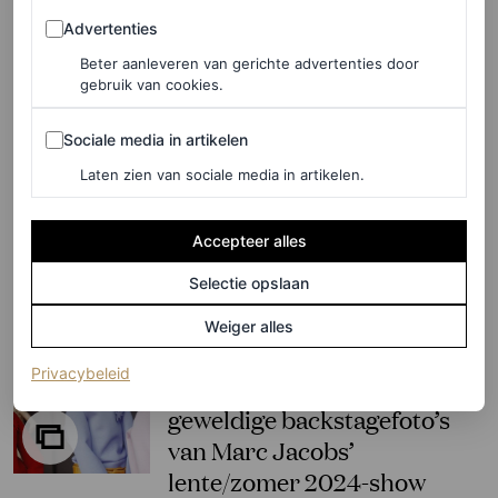
Advertenties
Advertenties
HANNAH JACKSON
Beter aanleveren van gerichte advertenties door
gebruik van cookies.
FASHION NIEUWS
Sociale media in artikelen
Sociale media in artikelen
Een exclusief kijkje achter de
Laten zien van sociale media in artikelen.
schermen bij de Marc
Jacobs-show in de New York
Public Library
Accepteer alles
Selectie opslaan
MARJOLEIN VAN DEN BRAND
Weiger alles
FASHION NIEUWS
(opent in een nieuw tabblad)
Privacybeleid
Real-life poppen: bekijk de
geweldige backstagefoto’s
van Marc Jacobs’
lente/zomer 2024-show