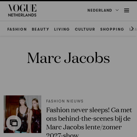
NEDERLAND
FASHION
BEAUTY
LIVING
CULTUUR
SHOPPING
LE
Marc Jacobs
FASHION NIEUWS
Fashion never sleeps! Ga met
ons behind-the-scenes bij de
Marc Jacobs lente/zomer
2027-show