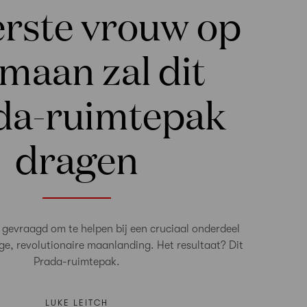
erste vrouw op
maan zal dit
da-ruimtepak
dragen
gevraagd om te helpen bij een cruciaal onderdeel
e, revolutionaire maanlanding. Het resultaat? Dit
Prada-ruimtepak.
LUKE LEITCH