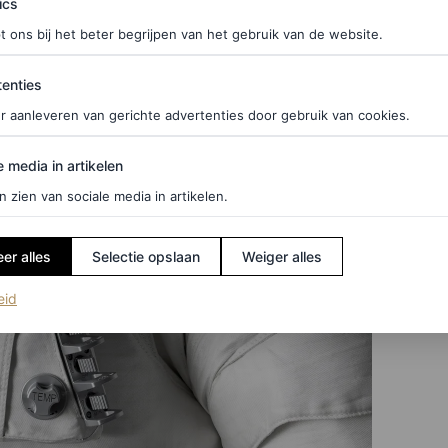
ics
t ons bij het beter begrijpen van het gebruik van de website.
ties
enties
r aanleveren van gerichte advertenties door gebruik van cookies.
edia in artikelen
e media in artikelen
n zien van sociale media in artikelen.
er alles
Selectie opslaan
Weiger alles
(opent in een nieuw tabblad)
eid