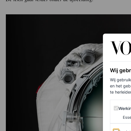
Wij geb
Wij gebrui
en het geb
te herleiden
Werking 
Werki
Esse
Analytics