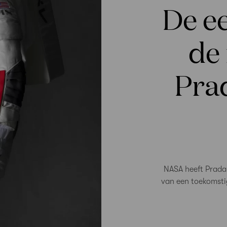
De e
de 
Pra
NASA heeft Prada 
van een toekomstig