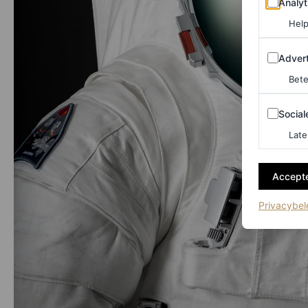
Analyt
Help
Adverten
Advert
Bete
Sociale m
Social
Late
Accepte
Privacybel