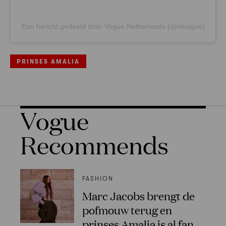
Een bericht gedeeld door Vogue Netherlands (@nlvogue)
PRINSES AMALIA
Vogue
Recommends
FASHION
Marc Jacobs brengt de
pofmouw terug en
prinses Amalia is al fan