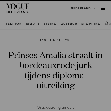
NEDERLAND
FASHION
BEAUTY
LIVING
CULTUUR
SHOPPING
LE
FASHION NIEUWS
Prinses Amalia straalt in
bordeauxrode jurk
tijdens diploma-
uitreiking
Graduation glamour.