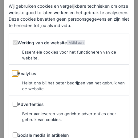
stond prachtig bij haar blonde haar, dat ze los over haar
Wij gebruiken cookies en vergelijkbare technieken om onze
website goed te laten werken en het gebruik te analyseren.
schouders droeg. Ze combineerde de jurk met een
Deze cookies bevatten geen persoonsgegevens en zijn niet
chunky gouden choker-halsketting en bordeauxrode
te herleiden tot jou als individu.
hakken.
Werking van de website
Werking van de website
Altijd aan
Ook haar zussen pakten uit. Prinses Alexia droeg een
Essentiële cookies voor het functioneren van de
website.
wijde witte blouse met een zwarte rok. Dezelfde rok van
Maje die ze ook tijdens
Koningsdag 2025
aanhad.
Analytics
Analytics
Opvallend is ook de sticker die prinses Alexia op haar
Helpt ons bij het beter begrijpen van het gebruik van
telefoon heeft: daar staat namelijk
Matcha Princess
.
de website.
Prinses Ariane verscheen in een bruinkleurig pak, een
Advertenties
Advertenties
silhouet waar we de prinses vaker in zien.
Beter aanleveren van gerichte advertenties door
gebruik van cookies.
LEES OOK
Sociale media in artikelen
Sociale media in artikelen