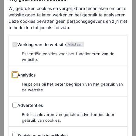
Wij gebruiken cookies en vergelijkbare technieken om onze
website goed te laten werken en het gebruik te analyseren.
©ACIELLE / STYLEDUMONDE
Deze cookies bevatten geen persoonsgegevens en zijn niet
te herleiden tot jou als individu.
Health goth meets
Werking van de website
Werking van de website
Altijd aan
legergeneraal
Essentiële cookies voor het functioneren van de
website.
Hoe het er allemaal uitzag op de catwalk? Denk aan
Analytics
bolvormige, glanzende trainingsjacks en -pakken met
Analytics
drie strepen. Ook spotten we nauwsluitende sweaters met
Helpt ons bij het beter begrijpen van het gebruik van
de website.
lange trekkoorden, gecombineerd met architectonische,
Advertenties
open blazers. Uiteraard allemaal in zwart en wit. De
Advertenties
joggingpakken met de bekende strepen van adidas waren
Beter aanleveren van gerichte advertenties door
gebruik van cookies.
vervaardigd uit technisch jersey van polykatoen.
Sommige ontwerpen kregen ook een Rick Owens-twist,
Sociale media in artikelen
Sociale media in artikelen