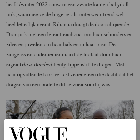
herfst/winter 2022-show in een zwarte kanten babydoll-
jurk, waarmee ze de lingerie-als-outerwear-trend wel
heel letterlijk neemt. Rihanna draagt de doorschijnende
Dior-jurk met een leren trenchcoat om haar schouders en
zilveren juwelen om haar hals en in haar oren. De
zangeres en ondernemer maakt de look af door haar
eigen
Gloss Bombed
Fenty-lippenstift te dragen. Met
haar opvallende look verrast ze iedereen die dacht dat het
dragen van een bralette dit seizoen voorbij was.