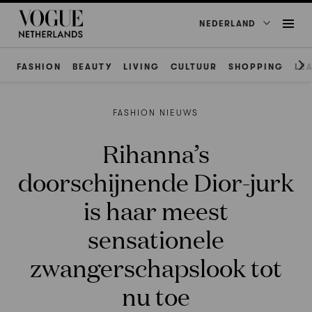
NEDERLAND
FASHION
BEAUTY
LIVING
CULTUUR
SHOPPING
LE
FASHION NIEUWS
Rihanna’s
doorschijnende Dior-jurk
is haar meest
sensationele
zwangerschapslook tot
nu toe