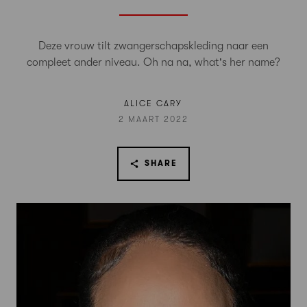
Deze vrouw tilt zwangerschapskleding naar een
compleet ander niveau. Oh na na, what's her name?
ALICE CARY
2 MAART 2022
SHARE