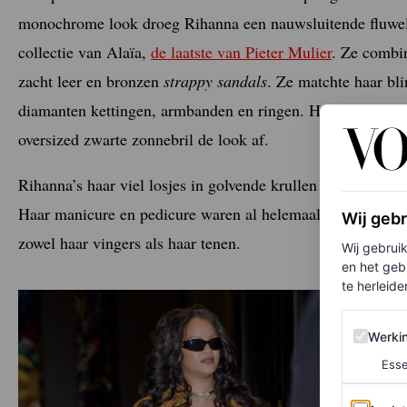
monochrome look droeg Rihanna een nauwsluitende fluwelen
collectie van Alaïa,
de laatste van Pieter Mulier
. Ze combi
zacht leer en bronzen
strappy
sandals
. Ze matchte haar bl
diamanten kettingen, armbanden en ringen. Hoewel er gee
oversized zwarte zonnebril de look af.
Rihanna’s haar viel losjes in golvende krullen en ze koos 
Haar manicure en pedicure waren al helemaal op de zomer
Wij geb
zowel haar vingers als haar tenen.
Wij gebrui
en het geb
te herleiden
Werking 
Werki
Esse
Analytics