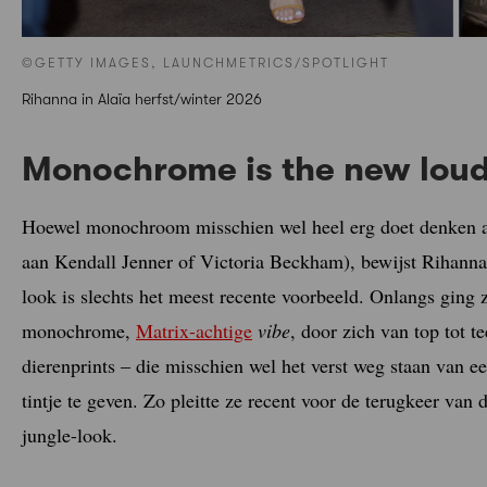
©GETTY IMAGES, LAUNCHMETRICS/SPOTLIGHT
Rihanna in Alaïa herfst/winter 2026
Monochrome is the new l
oud
Hoewel monochroom misschien wel heel erg doet denken 
aan Kendall Jenner of Victoria Beckham), bewijst Rihanna d
look is slechts het meest recente voorbeeld. Onlangs ging
monochrome,
Matrix-achtige
vibe
, door zich van top tot t
dierenprints – die misschien wel het verst weg staan van 
tintje te geven. Zo pleitte ze recent voor de terugkeer van
jungle-look.