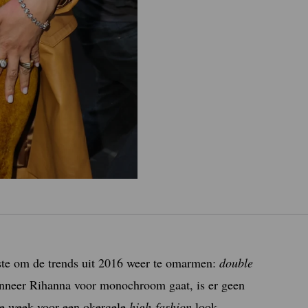
ste om de trends uit 2016 weer te omarmen:
d
ouble
wanneer Rihanna voor monochroom gaat, is er geen
ze week voor een okergele
high-fashion
look,