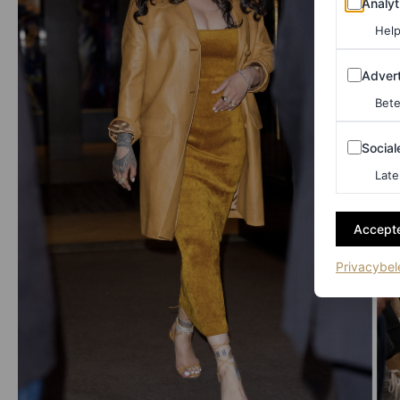
Analyt
Help
Adverten
Advert
Bete
Sociale m
Social
Late
Accepte
Privacybel