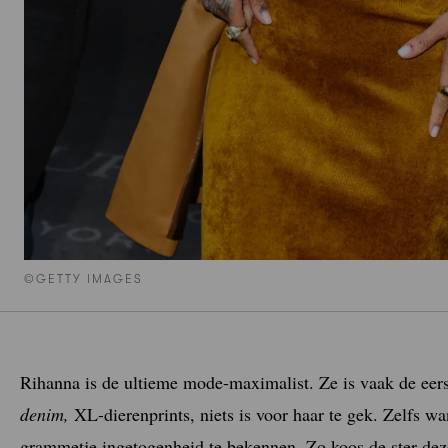
©GETTY IMAGES
Rihanna is de ultieme mode-maximalist. Ze is vaak de eer
denim,
XL-dierenprints, niets is voor haar te gek. Zelfs 
grammetje ingetogenheid te bekennen. Zo koos de ster de