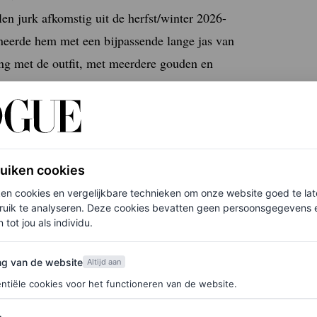
 jurk afkomstig uit de herfst/winter 2026-
neerde hem met een bijpassende lange jas van
ing met de outfit, met meerdere gouden en
n zonnestraal meer te bekennen was, maakte haar
een nude-paarse lippenstift voor een
effortless
look.
 afgestemd, met een glanzende witte nagellak op
ruiken cookies
ken cookies en vergelijkbare technieken om onze website goed te la
ruik te analyseren. Deze cookies bevatten geen persoonsgegevens en
 tot jou als individu.
van de website
ng van de website
Altijd aan
ntiële cookies voor het functioneren van de website.