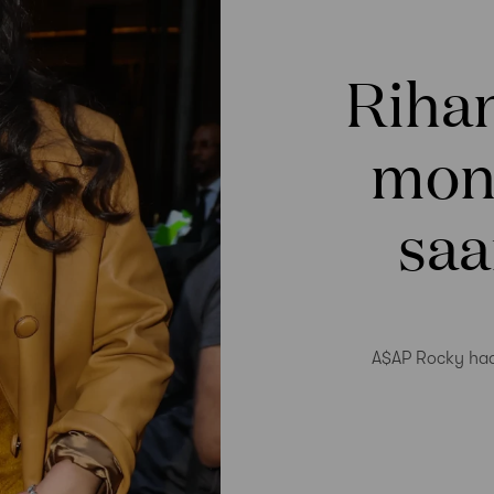
Rihan
mon
saa
A$AP Rocky haa