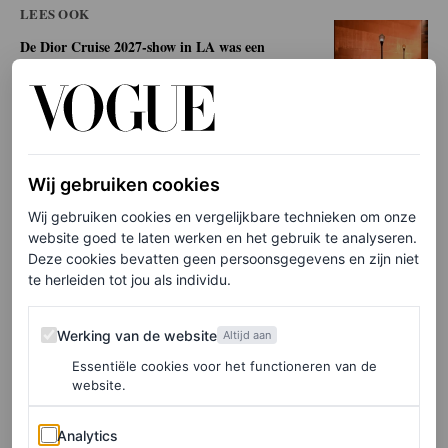
LEES OOK
De Dior Cruise 2027-show in LA was een
filmisch cliché, precies zoals Jonathan
Anderson het wilde
MAHORO SEWARD
Wij gebruiken cookies
Carpenter droeg dan misschien de openingslook, ze koos
Wij gebruiken cookies en vergelijkbare technieken om onze
wel voor een heel andere styling. Zo maakte ze van de
website goed te laten werken en het gebruik te analyseren.
jurk een
naked dress
: haar witte, kanten lingerie was
Deze cookies bevatten geen persoonsgegevens en zijn niet
te herleiden tot jou als individu.
zichtbaar door de botergele plooien heen. Carpenter
accentueerde het witte kant met een haarstrik van
Werking van de website
Werking van de website
Altijd aan
hetzelfde materiaal.
Essentiële cookies voor het functioneren van de
website.
Wat haar accessoires betreft bleef de zangeres bij het
Analytics
zachte kleurenpalet. Het model op de catwalk droeg
Analytics