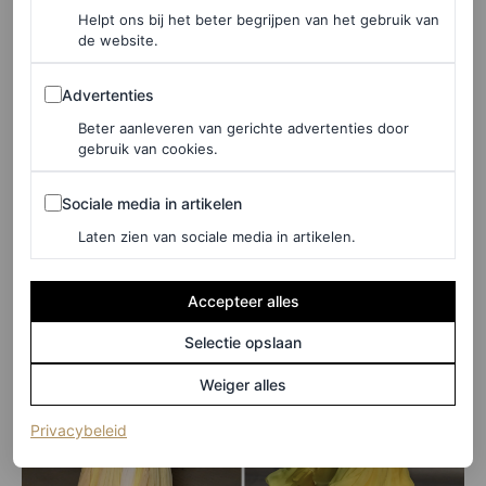
onder de jurk een paar tweed
peep-toes
, maar Carpenter
Helpt ons bij het beter begrijpen van het gebruik van
de website.
gaf de voorkeur aan gele satijnen muiltjes, die perfect
Advertenties
matchten met haar tas. Neem het dus maar van Sabrina
Advertenties
Carpenter aan: er zijn altijd manieren om op te vallen,
Beter aanleveren van gerichte advertenties door
gebruik van cookies.
zelfs als iemand anders dezelfde jurk draagt als jij.
Sociale media in artikelen
Sociale media in artikelen
Laten zien van sociale media in artikelen.
Accepteer alles
Selectie opslaan
Weiger alles
(opent in een nieuw tabblad)
Privacybeleid