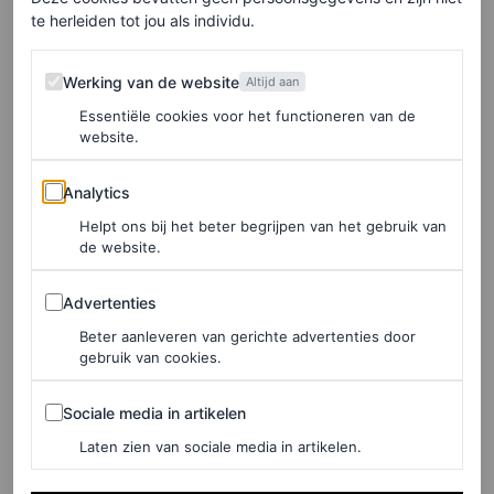
te herleiden tot jou als individu.
Werking van de website
Werking van de website
Altijd aan
Essentiële cookies voor het functioneren van de
website.
©ANP
Analytics
Analytics
Sinds zijn aantreden bij het modehuis in 2019 staan de
Helpt ons bij het beter begrijpen van het gebruik van
collecties van Roseberry voor Schiaparelli onder meer
de website.
bekend om de uitbundige sieraden. De
oversized
Advertenties
Advertenties
accessoires zijn inmiddels een ware
signature
van het
Beter aanleveren van gerichte advertenties door
modehuis. Iets dat ook in deze collectie veelvuldig
gebruik van cookies.
terugkomt, hoewel ditmaal nóg meer geïntegreerd met de
Sociale media in artikelen
Sociale media in artikelen
ontwerpen zelf. Diepe decolletés worden verborgen door
Laten zien van sociale media in artikelen.
enorme sieraden en bloemen in de vorm van juwelen