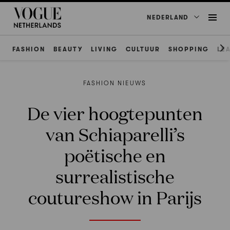
NEDERLAND
FASHION
BEAUTY
LIVING
CULTUUR
SHOPPING
LE
FASHION NIEUWS
De vier hoogtepunten
van Schiaparelli’s
poëtische en
surrealistische
coutureshow in Parijs