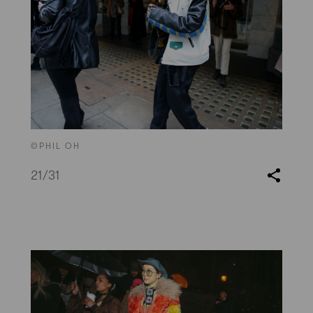
©PHIL OH
21
/31