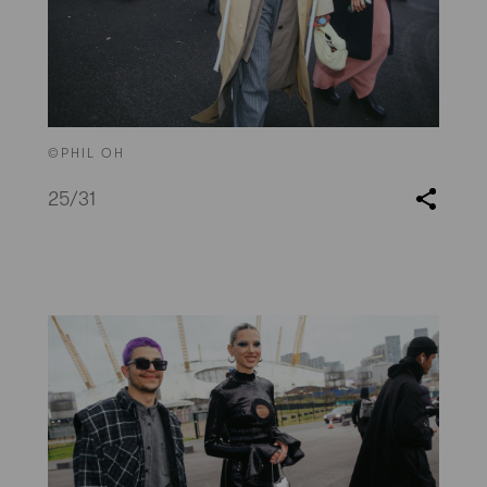
©PHIL OH
25
/31