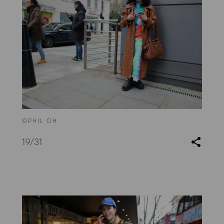
©PHIL OH
19
/31