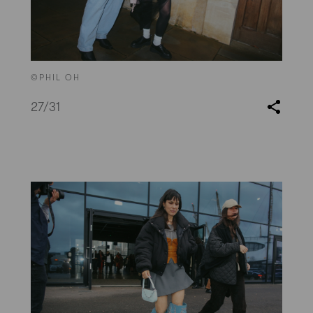
©PHIL OH
27
/31