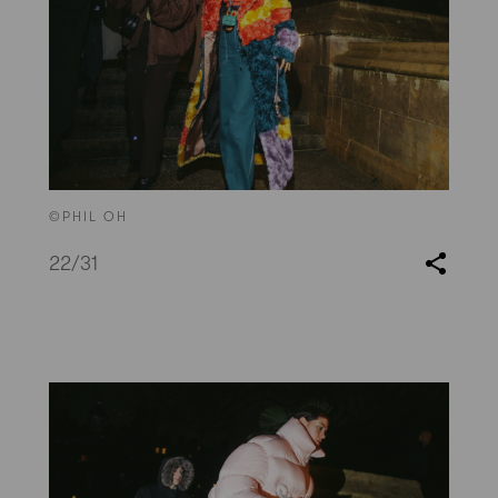
©PHIL OH
22
/31