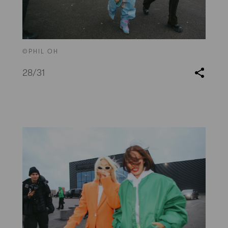
©PHIL OH
28
/31