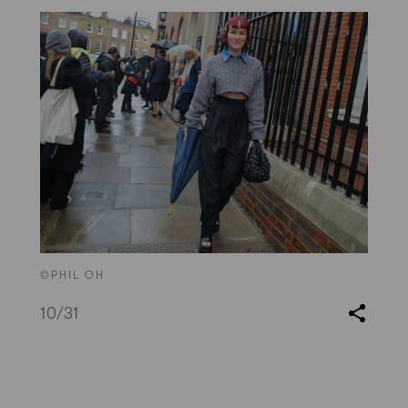
©PHIL OH
10
/31