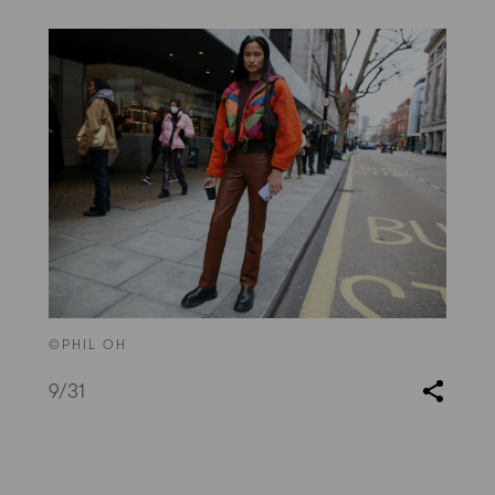
©PHIL OH
9
/31