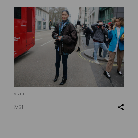
©PHIL OH
7
/31