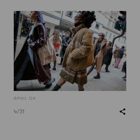
©PHIL OH
4
/31