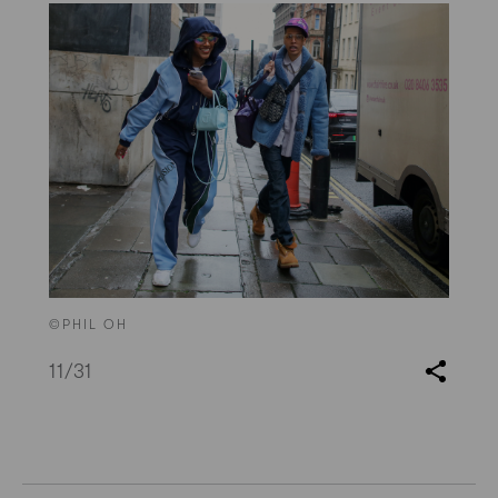
©PHIL OH
11
/31