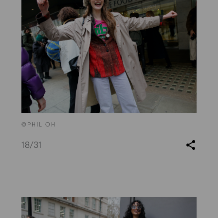
©PHIL OH
18
/31