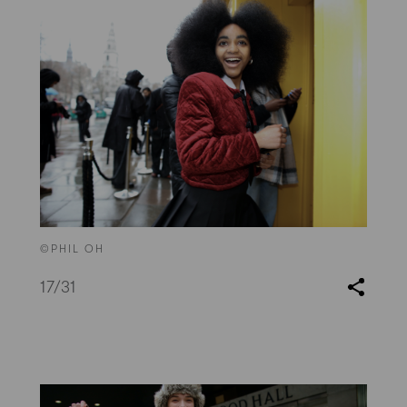
©PHIL OH
17
/31