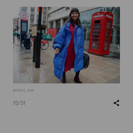
©PHIL OH
15
/31