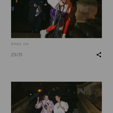
©PHIL OH
23
/31