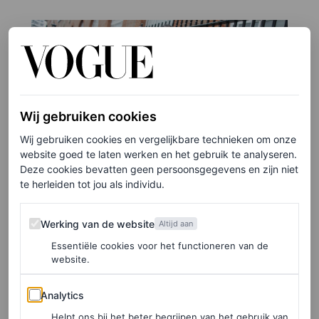
Wij gebruiken cookies
Wij gebruiken cookies en vergelijkbare technieken om onze
website goed te laten werken en het gebruik te analyseren.
Deze cookies bevatten geen persoonsgegevens en zijn niet
te herleiden tot jou als individu.
Werking van de website
Werking van de website
Altijd aan
©PHIL OH
Essentiële cookies voor het functioneren van de
12
/31
website.
Analytics
Analytics
Helpt ons bij het beter begrijpen van het gebruik van