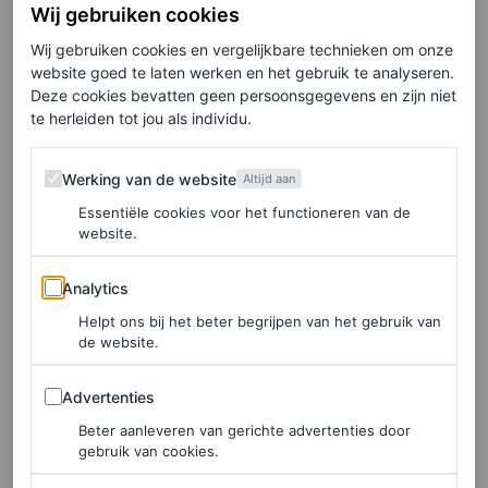
Wij gebruiken cookies
vermoedelijk ontworpen door Jessica McCormack, een
Wij gebruiken cookies en vergelijkbare technieken om onze
Londense juwelier. (Een chique keuze, al zeggen we het
website goed te laten werken en het gebruik te analyseren.
zelf.)
Deze cookies bevatten geen persoonsgegevens en zijn niet
te herleiden tot jou als individu.
LEES OOK
Werking van de website
Werking van de website
Altijd aan
Zendaya’s Louis Vuitton-tas is de favoriet
Essentiële cookies voor het functioneren van de
van elke vintageverzamelaar
website.
EMILY CHAN
Analytics
Analytics
Helpt ons bij het beter begrijpen van het gebruik van
Hoewel Zendaya en Holland zelf hun verloving nog niet
de website.
hebben bevestigd, is de aanwezigheid van de nieuwe ring
Advertenties
Advertenties
bewijs genoeg voor ons om het gelukkige koppel te
Beter aanleveren van gerichte advertenties door
feliciteren. Het is officieel haar nieuwe beste rode loper-
gebruik van cookies.
accessoire – hoewel ze óók bonuspunten krijgt voor het