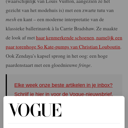
(waarschijnlijk van Louis Vuitton, aangezien ze het
gezicht van het modehuis is) met een zwarte tutu van
mesh
en kant – een moderne interpretatie van de
klassieke ballerinarok à la Carrie Bradshaw. Ze maakte
de look af met
haar kenmerkende schoenen, namelijk een
paar torenhoge So Kate-pumps van Christian Louboutin
.
Ook Zendaya’s kapsel sprong in het oog: een hoge
paardenstaart met een gloednieuwe
fringe
.
Elke week onze beste artikelen in je inbox?
Schrijf je hier in voor de Vogue-nieuwsbrief.
Maar natuurlijk waren alle ogen gericht op haar
verlovingsring: een 5,02 karaat diamanten ring,