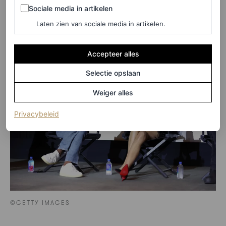
Sociale media in artikelen
Sociale media in artikelen
feit dat ze een tutu op een heel nonchalante manier kan
Laten zien van sociale media in artikelen.
dragen.
Accepteer alles
Selectie opslaan
Weiger alles
(opent in een nieuw tabblad)
Privacybeleid
©GETTY IMAGES