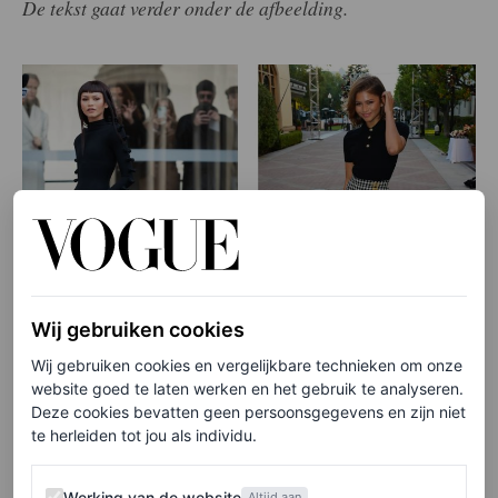
De tekst gaat verder onder de afbeelding.
Wij gebruiken cookies
Wij gebruiken cookies en vergelijkbare technieken om onze
website goed te laten werken en het gebruik te analyseren.
Deze cookies bevatten geen persoonsgegevens en zijn niet
©GETTY IMAGES
te herleiden tot jou als individu.
Zendaya draagt Schiaparelli met zwarte So Kates bij de
coutureshow van het modehuis (links), en Zendaya draagt de
Werking van de website
Werking van de website
hakken tijdens een persdag voor Euphoria (rechts)
Altijd aan