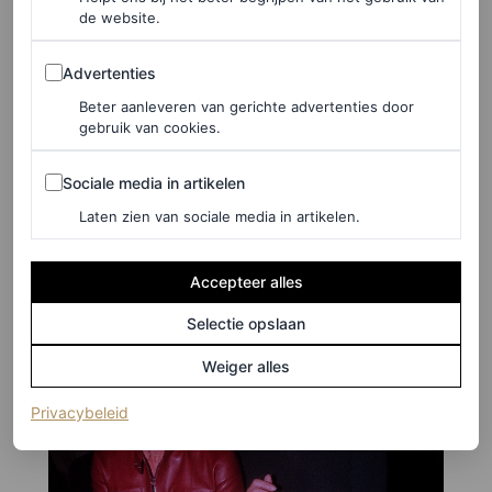
de website.
Advertenties
1999
Advertenties
Beter aanleveren van gerichte advertenties door
Meg Matthews en Liz Hurley op de
front row
bij
gebruik van cookies.
Matthew Williamson in 1999.
Sociale media in artikelen
Sociale media in artikelen
Laten zien van sociale media in artikelen.
Accepteer alles
Selectie opslaan
Weiger alles
(opent in een nieuw tabblad)
Privacybeleid