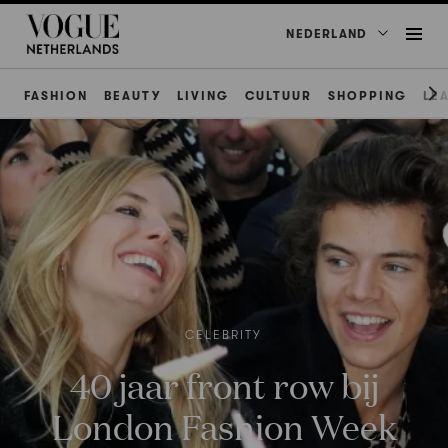
NEDERLAND
FASHION
BEAUTY
LIVING
CULTUUR
SHOPPING
LE
CELEBRITY
40 jaar front row bij
London Fashion Week