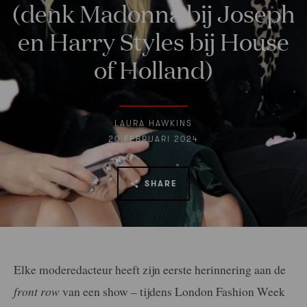
(denk Madonna bij Joseph
en Harry Styles bij House
of Holland)
LAURA HAWKINS
20 FEBRUARI 2024
SHARE
Elke moderedacteur heeft zijn eerste herinnering aan de
front row
van een show – tijdens London Fashion Week