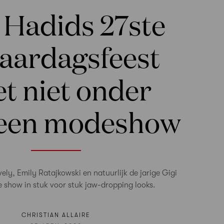
 Hadids 27ste
jaardagsfeest
t niet onder
 een modeshow
vely, Emily Ratajkowski en natuurlijk de jarige Gigi
de show in stuk voor stuk jaw-dropping looks.
CHRISTIAN ALLAIRE