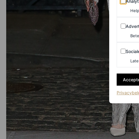
Analyt
Help
Adverten
Advert
Bete
Sociale m
Social
Late
Accepte
Privacybel