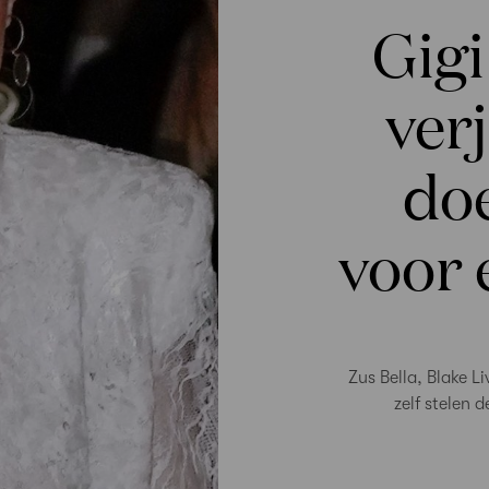
Gigi
ver
doe
voor
Zus Bella, Blake Li
zelf stelen 