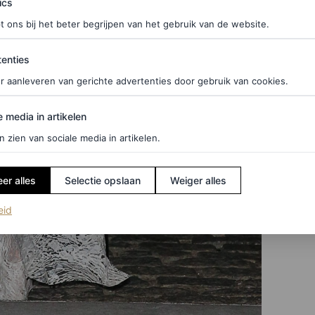
ics
t ons bij het beter begrijpen van het gebruik van de website.
ties
enties
r aanleveren van gerichte advertenties door gebruik van cookies.
edia in artikelen
e media in artikelen
n zien van sociale media in artikelen.
er alles
Selectie opslaan
Weiger alles
(opent in een nieuw tabblad)
eid