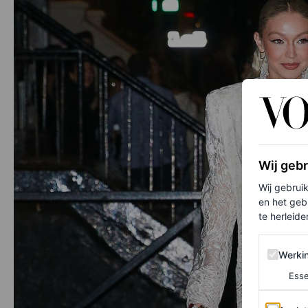
Wij geb
Wij gebrui
en het geb
te herleiden
Werking 
Werki
Esse
Analytics