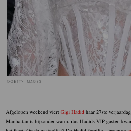
©GETTY IMAGES
Afgelopen weekend viert
Gigi Hadid
haar 27ste verjaardag
Manhattan is bijzonder warm, dus Hadids VIP-gasten kwam
het feest. Op de gastenlijst? De Hadid-familie – broer en
z