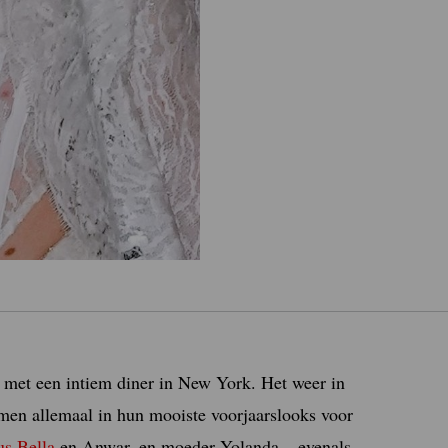
 met een intiem diner in New York. Het weer in
en allemaal in hun mooiste voorjaarslooks voor
us Bella
en Anwar, en moeder Yolanda – evenals