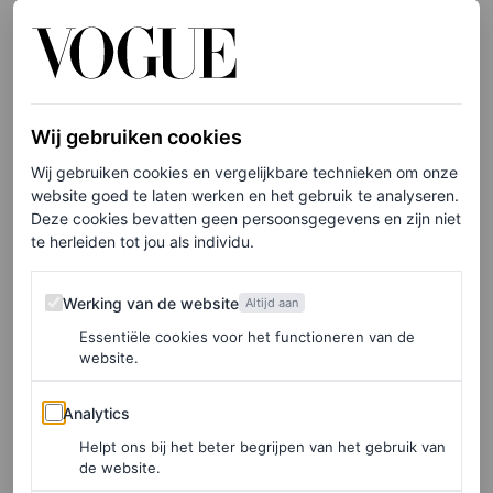
Unstoppable
bij te wonen. Lopez droeg een chique
casual outfit die perfect is voor een dagelijkse look, maar
ook nog steeds past bij elk eindejaarsfeest. Kan denim
gekleed zijn? J.Lo zegt van wel, mits je er een mooie
Wij gebruiken cookies
blazer en accessoires aan toevoegt.
Wij gebruiken cookies en vergelijkbare technieken om onze
website goed te laten werken en het gebruik te analyseren.
Deze cookies bevatten geen persoonsgegevens en zijn niet
te herleiden tot jou als individu.
Elke week onze beste artikelen in je inbox?
Schrijf je hier in voor de Vogue-nieuwsbrief.
Werking van de website
Werking van de website
Altijd aan
Essentiële cookies voor het functioneren van de
website.
Lopez koos een licht uitlopende jeans als basis. Hoewel
je niet meteen aan denim zou denken voor een
holiday
Analytics
Analytics
party
, combineerde ze de broek met een blauw colbert en
Helpt ons bij het beter begrijpen van het gebruik van
een doorschijnende blouse in dezelfde kleur – waardoor
de website.