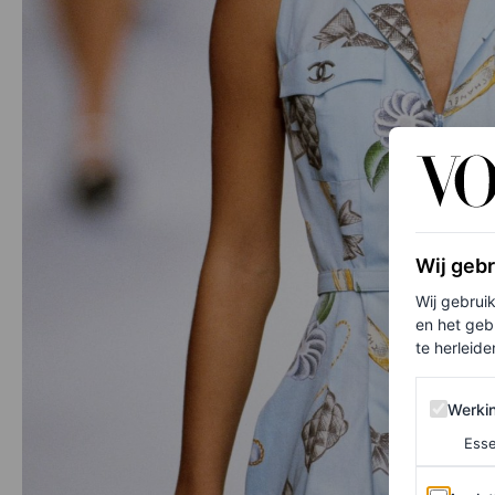
Wij geb
Wij gebrui
en het geb
te herleiden
Werking 
Werki
Esse
Analytics