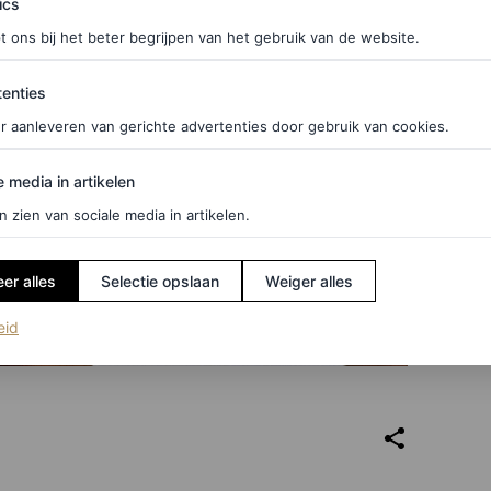
ics
t ons bij het beter begrijpen van het gebruik van de website.
ties
enties
r aanleveren van gerichte advertenties door gebruik van cookies.
edia in artikelen
e media in artikelen
n zien van sociale media in artikelen.
er alles
Selectie opslaan
Weiger alles
(opent in een nieuw tabblad)
eid