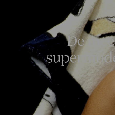
De mees
supermodel