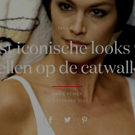
FASHION
t iconische looks
len op de catwalk
MARIE PÉRIER
12 NOVEMBER 2022