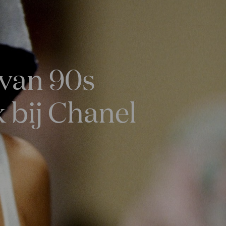
 van 90s
 bij Chanel