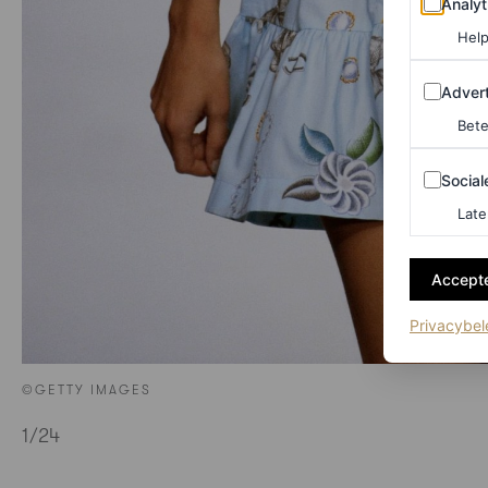
Analyt
Help
Adverten
Advert
Bete
Sociale m
Social
Late
Accepte
Privacybel
©GETTY IMAGES
1
/24