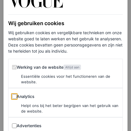
kwaliteit.
Blair Waldorf
Wij gebruiken cookies
Wij gebruiken cookies en vergelijkbare technieken om onze
De
preppy
look van Bella Hadid doet ons sterk denken
website goed te laten werken en het gebruik te analyseren.
Deze cookies bevatten geen persoonsgegevens en zijn niet
aan de stijl van Blair Waldorf. Het iconische personage
te herleiden tot jou als individu.
uit ieders favoriete 00’s serie
Gossip Girl
, gespeeld door
Werking van de website
Leighton Meester, staat bekend om haar liefde voor
Werking van de website
Altijd aan
klassieke mode-items, vintage prints, parelkettingen en –
Essentiële cookies voor het functioneren van de
website.
natuurlijk – haarbanden. Ook sokken in sandalen zijn
Queen B
niet vreemd. Met haar outfit vinkt Bella alles af
Analytics
Analytics
en kan ze zo door voor Blair Waldorf anno 2022.
Helpt ons bij het beter begrijpen van het gebruik van
de website.
Advertenties
Advertenties