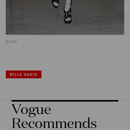
©ANP
BELLA HADID
Vogue
Recommends