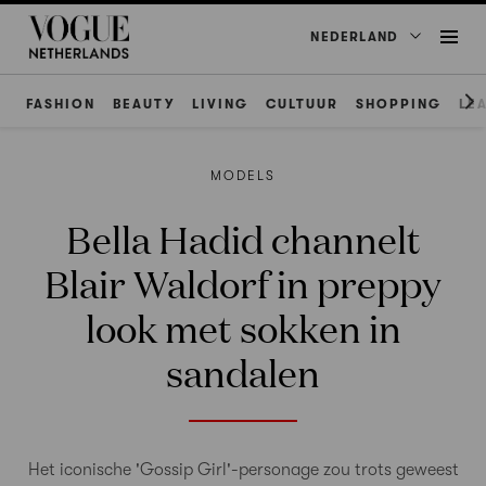
NEDERLAND
FASHION
BEAUTY
LIVING
CULTUUR
SHOPPING
LE
MODELS
Bella Hadid channelt
Blair Waldorf in preppy
look met sokken in
sandalen
Het iconische 'Gossip Girl'-personage zou trots geweest