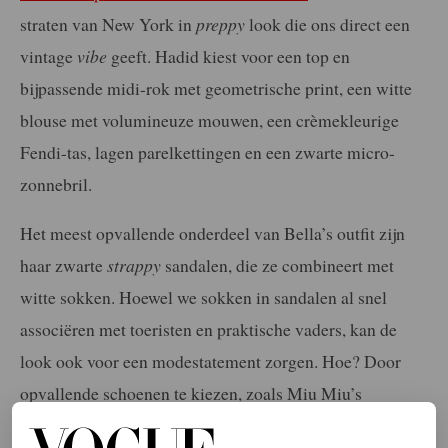
straten van New York in
preppy
look die ons direct een
vintage
vibe
geeft. Hadid kiest voor een top en
bijpassende midi-rok met geometrische print, een witte
blouse met volumineuze mouwen, een crèmekleurige
Fendi-tas, lagen parelkettingen en een zwarte micro-
zonnebril.
Het meest opvallende onderdeel van Bella’s outfit zijn
haar zwarte
strappy
sandalen, die ze combineert met
witte sokken. Hoewel we sokken in sandalen al snel
associëren met toeristen en praktische vaders, kan de
look ook voor een modestatement zorgen. Hoe? Door
opvallende schoenen te kiezen, zoals Miu Miu’s
platformsandalen, en die te dragen met sokken van goede