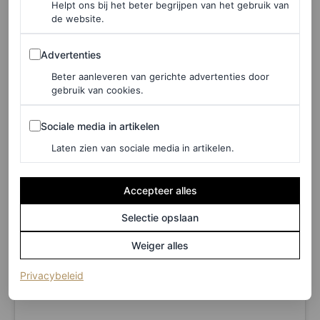
Helpt ons bij het beter begrijpen van het gebruik van
kleuren met prachtige zilveren dertails) was.
de website.
Met de shows van merken als Rotate en Ganni nog op de
Advertenties
Advertenties
planning, zijn we zeer benieuwd naar wat de catwalks
Beter aanleveren van gerichte advertenties door
gebruik van cookies.
van Copenhagen Fashion Week lente/zomer 2024 nog
meer voor ons in petto hebben.
Stay tuned
.
Sociale media in artikelen
Sociale media in artikelen
Laten zien van sociale media in artikelen.
Accepteer alles
Selectie opslaan
Weiger alles
(opent in een nieuw tabblad)
Privacybeleid