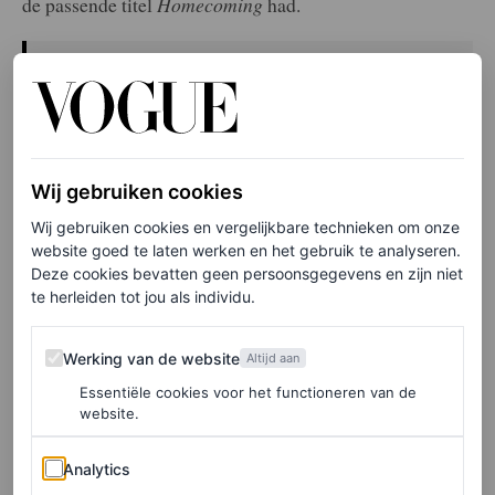
de passende titel
Homecoming
had.
Elke week onze beste artikelen in je inbox?
Schrijf je hier in voor de Vogue-nieuwsbrief.
Wij gebruiken cookies
Christensen, een van de originele supermodellen van de
Wij gebruiken cookies en vergelijkbare technieken om onze
jaren negentig samen met andere ‘groten’ als Naomi
website goed te laten werken en het gebruik te analyseren.
Campbell, Christy Turlington en Cindy Crawford, droeg
Deze cookies bevatten geen persoonsgegevens en zijn niet
te herleiden tot jou als individu.
een lichtblauwe one-shoulderjurk uit de nieuwste
collectie van het Deense modemerk met golvende
Werking van de website
Werking van de website
Altijd aan
halslijn en een enkele pofmouw. Het was de afsluitende
Essentiële cookies voor het functioneren van de
look van een collectie die zowel extreem kleurrijk (met
website.
als hoofdkleuren Barbiecore-roze, lila en pastelblauw)
Analytics
Analytics
als typisch Scandi-minimalistisch (ontwerpen in neutrale