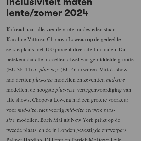
Inclusiviteit maten
lente/zomer 2024
Kijkend naar alle vier de grote modesteden staan
Karoline Vitto en Chopova Lowena op de gedeelde
eerste plaats met 100 procent diversiteit in maten. Dat
betekent dat alle modellen ofwel van gemiddelde grootte
(EU 38-44) of
plus-size
(EU 46+) waren. Vitto’s show
had dertien
plus-size
modellen en zeventien
mid-size
modellen, de hoogste
plus-size
vertegenwoordiging van
alle shows. Chopova Lowena had een grotere voorkeur
voor
mid-size
, met veertig
mid-size
en twee
plus-
size
modellen. Bach Mai uit New York prijkt op de
tweede plaats, en de in Londen gevestigde ontwerpers
Palmer Harding, Di Petsa en Patrick McDowell zijn